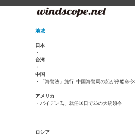
地域
日本
・
台湾
・
中国
・「海警法」施行–中国海警局の船が停船命
アメリカ
・バイデン氏、就任10日で25の大統領令
ロシア