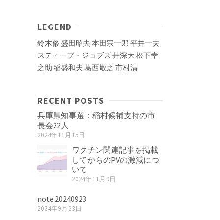
LEGEND
鈴木修
盛田昭夫
本田宗一郎
平井一夫
スティーブ・ジョブズ
井深大
松下幸
之助
稲盛和夫
葛西敬之
市村清
RECENT POSTS
兵庫県知事選：稲村候補支持の市
長会22人
2024年11月15日
ワクチン関連記事を掲載
してからのPVの激減につ
いて
2024年11月9日
note 20240923
2024年9月23日