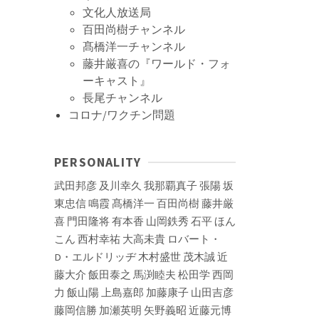
文化人放送局
百田尚樹チャンネル
髙橋洋一チャンネル
藤井厳喜の『ワールド・フォ
ーキャスト』
長尾チャンネル
コロナ/ワクチン問題
PERSONALITY
武田邦彦
及川幸久
我那覇真子
張陽
坂
東忠信
鳴霞
髙橋洋一
百田尚樹
藤井厳
喜
門田隆将
有本香
山岡鉄秀
石平
ほん
こん
西村幸祐
大高未貴
ロバート・
D・エルドリッヂ
木村盛世
茂木誠
近
藤大介
飯田泰之
馬渕睦夫
松田学
西岡
力
飯山陽
上島嘉郎
加藤康子
山田吉彦
藤岡信勝
加瀬英明
矢野義昭
近藤元博