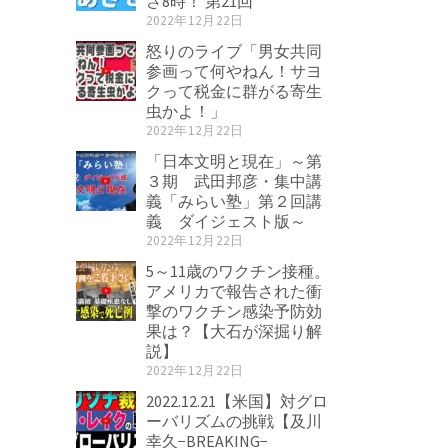
さ8時！ 第21回
2022年12月22日
怒りのライブ「男女共同
参画って何やねん！サヨ
クって税金に群がる寄生
虫かよ！」
2022年12月22日
「日本文明と現在」～第
３期 武田邦彦・集中講
義「みらい塾」第２回講
義 ダイジェスト版～
2022年12月22日
5～11歳のワクチン接種。
アメリカで報告された衝
撃のワクチン感染予防効
果は？【大石が深掘り解
説】
2022年12月22日
2022.12.21【米国】対グロ
ーバリズムの挑戦【及川
幸久−BREAKING−