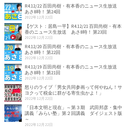
R4.12/22 百田尚樹・有本香のニュース生放送
あさ8時！ 第24回
2022年12月22日
【ゲスト：居島一平】R4.12/21 百田尚樹・有本
香のニュース生放送 あさ8時！ 第23回
2022年12月22日
R4.12/20 百田尚樹・有本香のニュース生放送
あさ8時！ 第22回
2022年12月22日
R4.12/19 百田尚樹・有本香のニュース生放送
あさ8時！ 第21回
2022年12月22日
怒りのライブ「男女共同参画って何やねん！サ
ヨクって税金に群がる寄生虫かよ！」
2022年12月22日
「日本文明と現在」～第３期 武田邦彦・集中
講義「みらい塾」第２回講義 ダイジェスト版
～
2022年12月22日