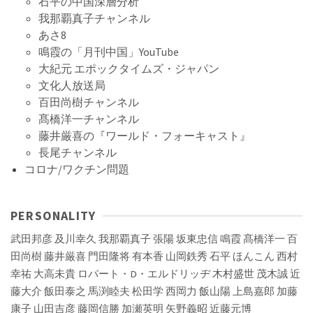
石平の中国深層分析
我那覇真子チャンネル
あさ8
鳴霞の「月刊中国」YouTube
大紀元 エポックタイムズ・ジャパン
文化人放送局
百田尚樹チャンネル
髙橋洋一チャンネル
藤井厳喜の『ワールド・フォーキャスト』
長尾チャンネル
コロナ/ワクチン問題
PERSONALITY
武田邦彦
及川幸久
我那覇真子
張陽
坂東忠信
鳴霞
髙橋洋一
百
田尚樹
藤井厳喜
門田隆将
有本香
山岡鉄秀
石平
ほんこん
西村
幸祐
大高未貴
ロバート・D・エルドリッヂ
木村盛世
茂木誠
近
藤大介
飯田泰之
馬渕睦夫
松田学
西岡力
飯山陽
上島嘉郎
加藤
康子
山田吉彦
藤岡信勝
加瀬英明
矢野義昭
近藤元博