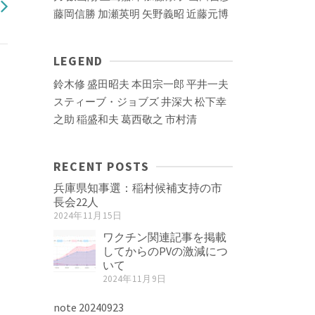
藤岡信勝
加瀬英明
矢野義昭
近藤元博
LEGEND
鈴木修
盛田昭夫
本田宗一郎
平井一夫
スティーブ・ジョブズ
井深大
松下幸
之助
稲盛和夫
葛西敬之
市村清
RECENT POSTS
兵庫県知事選：稲村候補支持の市
長会22人
2024年11月15日
ワクチン関連記事を掲載
してからのPVの激減につ
いて
2024年11月9日
note 20240923