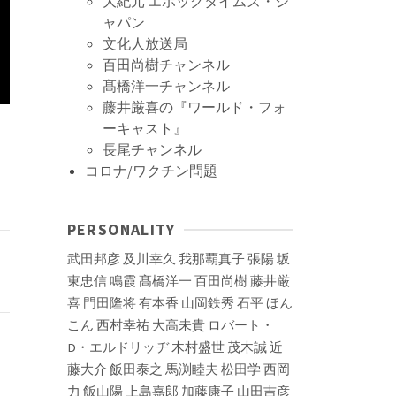
大紀元 エポックタイムズ・ジ
ャパン
文化人放送局
百田尚樹チャンネル
髙橋洋一チャンネル
藤井厳喜の『ワールド・フォ
ーキャスト』
長尾チャンネル
コロナ/ワクチン問題
PERSONALITY
武田邦彦
及川幸久
我那覇真子
張陽
坂
東忠信
鳴霞
髙橋洋一
百田尚樹
藤井厳
喜
門田隆将
有本香
山岡鉄秀
石平
ほん
こん
西村幸祐
大高未貴
ロバート・
D・エルドリッヂ
木村盛世
茂木誠
近
藤大介
飯田泰之
馬渕睦夫
松田学
西岡
力
飯山陽
上島嘉郎
加藤康子
山田吉彦