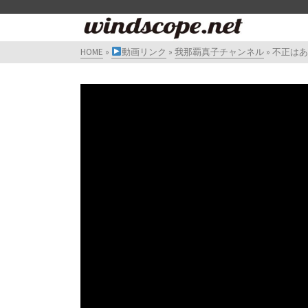
HOME
»
動画リンク
»
我那覇真子チャンネル
»
不正はあった