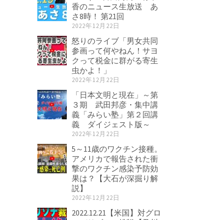
香のニュース生放送 あ
さ8時！ 第21回
2022年12月22日
怒りのライブ「男女共同
参画って何やねん！サヨ
クって税金に群がる寄生
虫かよ！」
2022年12月22日
「日本文明と現在」～第
３期 武田邦彦・集中講
義「みらい塾」第２回講
義 ダイジェスト版～
2022年12月22日
5～11歳のワクチン接種。
アメリカで報告された衝
撃のワクチン感染予防効
果は？【大石が深掘り解
説】
2022年12月22日
2022.12.21【米国】対グロ