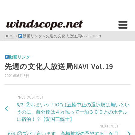
HOME
»
動画リンク
»
先週の文化人放送局NAVI VOL.19
動画リンク
先週の文化人放送局NAVI Vol.19
2021年6月6日
PREVIOUS POST
6/2_②おまいう！IOCは五輪中止の選択肢は無いとい
うのに、自分達は４万払って一泊３００万のホテル
に宿泊！？【愛国三銃士】
NEXT POST
6/4_②ズバリ言います。高橋教授の予想する二か月