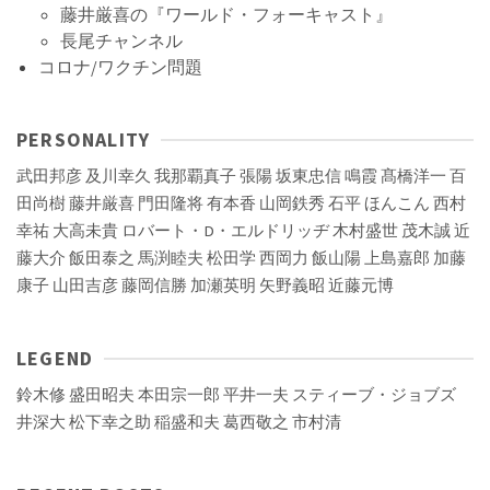
藤井厳喜の『ワールド・フォーキャスト』
長尾チャンネル
コロナ/ワクチン問題
PERSONALITY
武田邦彦
及川幸久
我那覇真子
張陽
坂東忠信
鳴霞
髙橋洋一
百
田尚樹
藤井厳喜
門田隆将
有本香
山岡鉄秀
石平
ほんこん
西村
幸祐
大高未貴
ロバート・D・エルドリッヂ
木村盛世
茂木誠
近
藤大介
飯田泰之
馬渕睦夫
松田学
西岡力
飯山陽
上島嘉郎
加藤
康子
山田吉彦
藤岡信勝
加瀬英明
矢野義昭
近藤元博
LEGEND
鈴木修
盛田昭夫
本田宗一郎
平井一夫
スティーブ・ジョブズ
井深大
松下幸之助
稲盛和夫
葛西敬之
市村清