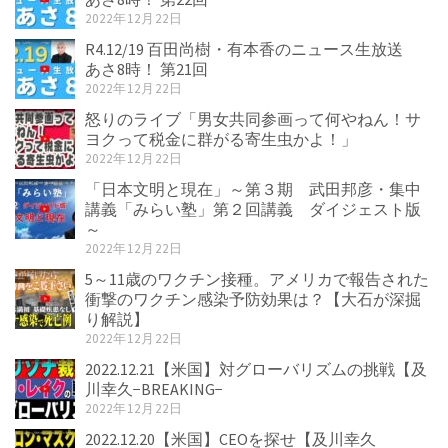
2022年12月22日
R4.12/19 百田尚樹・有本香のニュース生放送
あさ8時！ 第21回
2022年12月22日
怒りのライブ「男女共同参画って何やねん！サ
ヨクって税金に群がる寄生虫かよ！」
2022年12月22日
「日本文明と現在」～第３期 武田邦彦・集中
講義「みらい塾」第２回講義 ダイジェスト版
～
2022年12月22日
5～11歳のワクチン接種。アメリカで報告された
衝撃のワクチン感染予防効果は？【大石が深掘
り解説】
2022年12月22日
2022.12.21【米国】対グローバリズムの挑戦【及
川幸久−BREAKING−
2022年12月22日
2022.12.20【米国】CEOを探せ【及川幸久