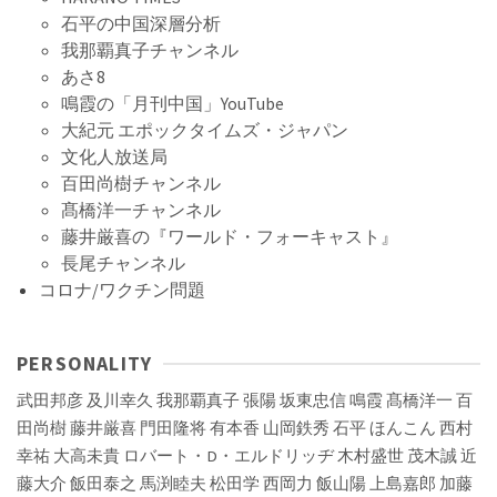
石平の中国深層分析
我那覇真子チャンネル
あさ8
鳴霞の「月刊中国」YouTube
大紀元 エポックタイムズ・ジャパン
文化人放送局
百田尚樹チャンネル
髙橋洋一チャンネル
藤井厳喜の『ワールド・フォーキャスト』
長尾チャンネル
コロナ/ワクチン問題
PERSONALITY
武田邦彦
及川幸久
我那覇真子
張陽
坂東忠信
鳴霞
髙橋洋一
百
田尚樹
藤井厳喜
門田隆将
有本香
山岡鉄秀
石平
ほんこん
西村
幸祐
大高未貴
ロバート・D・エルドリッヂ
木村盛世
茂木誠
近
藤大介
飯田泰之
馬渕睦夫
松田学
西岡力
飯山陽
上島嘉郎
加藤