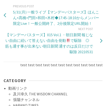
PREVIOUS POST
5/31(月) 一般ライブ【マンデーバスターズ】ほんこ
ん×髙橋×門田×和田×木村◆17:45-18:10からメンバー
限定Live！一般公開終了、2分後限定URL開始！
NEXT POST
【マンデーバスターズ】015 Vol.1 ・朝日新聞 報じな
い自由に続いて答えない自由を発動
で駆除 ◎
筋も通す事が出来ない朝日新聞 通すのは反日だけで
駆除 20210531
test test test test test test test test test test test tes
CATEGORY
動画リンク
及川幸久 THE WISDOM CHANNEL
張陽チャンネル
HARANO TIMES