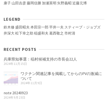
康子
山田吉彦
藤岡信勝
加瀬英明
矢野義昭
近藤元博
LEGEND
鈴木修
盛田昭夫
本田宗一郎
平井一夫
スティーブ・ジョブズ
井深大
松下幸之助
稲盛和夫
葛西敬之
市村清
RECENT POSTS
兵庫県知事選：稲村候補支持の市長会22人
2024年11月15日
ワクチン関連記事を掲載してからのPVの激減に
ついて
2024年11月9日
note 20240923
2024年9月23日