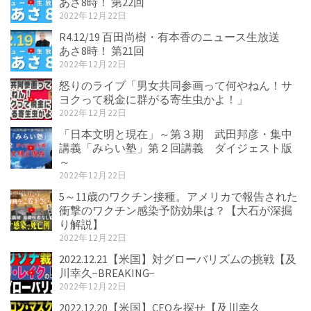
あさ8時！ 第22回
2022年12月22日
R4.12/19 百田尚樹・有本香のニュース生放送
あさ8時！ 第21回
2022年12月22日
怒りのライブ「男女共同参画って何やねん！サ
ヨクって税金に群がる寄生虫かよ！」
2022年12月22日
「日本文明と現在」～第３期 武田邦彦・集中
講義「みらい塾」第２回講義 ダイジェスト版
～
2022年12月22日
5～11歳のワクチン接種。アメリカで報告された
衝撃のワクチン感染予防効果は？【大石が深掘
り解説】
2022年12月22日
2022.12.21【米国】対グローバリズムの挑戦【及
川幸久−BREAKING−
2022年12月22日
2022.12.20【米国】CEOを探せ【及川幸久