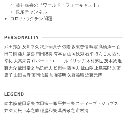
藤井厳喜の『ワールド・フォーキャスト』
長尾チャンネル
コロナ/ワクチン問題
PERSONALITY
武田邦彦
及川幸久
我那覇真子
張陽
坂東忠信
鳴霞
髙橋洋一
百
田尚樹
藤井厳喜
門田隆将
有本香
山岡鉄秀
石平
ほんこん
西村
幸祐
大高未貴
ロバート・D・エルドリッヂ
木村盛世
茂木誠
近
藤大介
飯田泰之
馬渕睦夫
松田学
西岡力
飯山陽
上島嘉郎
加藤
康子
山田吉彦
藤岡信勝
加瀬英明
矢野義昭
近藤元博
LEGEND
鈴木修
盛田昭夫
本田宗一郎
平井一夫
スティーブ・ジョブズ
井深大
松下幸之助
稲盛和夫
葛西敬之
市村清