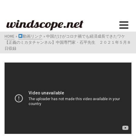
HOME
»
動画リンク
»
中国だけがコロナ禍でも経済成長できたワケ
【正義のミカタチャンネル】中国専門家・石平先生 ２０２１年５月８
日収録