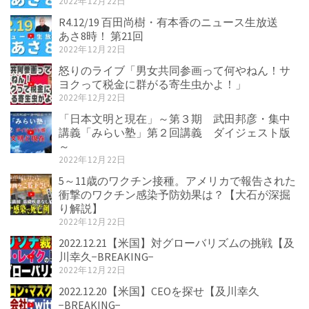
2022年12月22日
R4.12/19 百田尚樹・有本香のニュース生放送
あさ8時！ 第21回
2022年12月22日
怒りのライブ「男女共同参画って何やねん！サ
ヨクって税金に群がる寄生虫かよ！」
2022年12月22日
「日本文明と現在」～第３期 武田邦彦・集中
講義「みらい塾」第２回講義 ダイジェスト版
～
2022年12月22日
5～11歳のワクチン接種。アメリカで報告された
衝撃のワクチン感染予防効果は？【大石が深掘
り解説】
2022年12月22日
2022.12.21【米国】対グローバリズムの挑戦【及
川幸久−BREAKING−
2022年12月22日
2022.12.20【米国】CEOを探せ【及川幸久
−BREAKING−