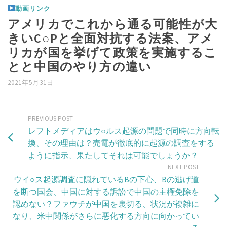
動画リンク
アメリカでこれから通る可能性が大
きいC○Pと全面対抗する法案、アメ
リカが国を挙げて政策を実施するこ
とと中国のやり方の違い
2021年5月31日
PREVIOUS POST
レフトメディアはウ○ルス起源の問題で同時に方向転
換、その理由は？売電が徹底的に起源の調査をする
ように指示、果たしてそれは可能でしょうか？
NEXT POST
ウイ○ス起源調査に隠れているBの下心、Bの逃げ道
を断つ国会、中国に対する訴訟で中国の主権免除を
認めない？ファウチが中国を裏切る、状況が複雑に
なり、米中関係がさらに悪化する方向に向かってい