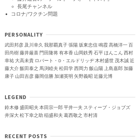
長尾チャンネル
コロナ/ワクチン問題
PERSONALITY
武田邦彦
及川幸久
我那覇真子
張陽
坂東忠信
鳴霞
髙橋洋一
百
田尚樹
藤井厳喜
門田隆将
有本香
山岡鉄秀
石平
ほんこん
西村
幸祐
大高未貴
ロバート・D・エルドリッヂ
木村盛世
茂木誠
近
藤大介
飯田泰之
馬渕睦夫
松田学
西岡力
飯山陽
上島嘉郎
加藤
康子
山田吉彦
藤岡信勝
加瀬英明
矢野義昭
近藤元博
LEGEND
鈴木修
盛田昭夫
本田宗一郎
平井一夫
スティーブ・ジョブズ
井深大
松下幸之助
稲盛和夫
葛西敬之
市村清
RECENT POSTS