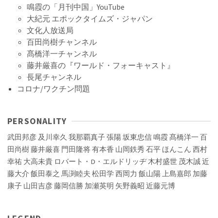
鳴霞の「月刊中国」YouTube
大紀元 エポックタイムズ・ジャパン
文化人放送局
百田尚樹チャンネル
髙橋洋一チャンネル
藤井厳喜の『ワールド・フォーキャスト』
長尾チャンネル
コロナ/ワクチン問題
PERSONALITY
武田邦彦
及川幸久
我那覇真子
張陽
坂東忠信
鳴霞
髙橋洋一
百
田尚樹
藤井厳喜
門田隆将
有本香
山岡鉄秀
石平
ほんこん
西村
幸祐
大高未貴
ロバート・D・エルドリッヂ
木村盛世
茂木誠
近
藤大介
飯田泰之
馬渕睦夫
松田学
西岡力
飯山陽
上島嘉郎
加藤
康子
山田吉彦
藤岡信勝
加瀬英明
矢野義昭
近藤元博