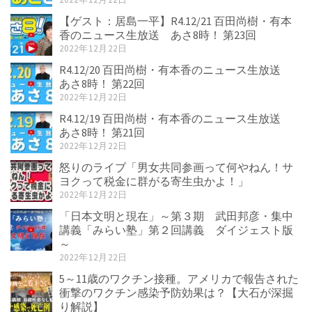
【ゲスト：居島一平】R4.12/21 百田尚樹・有本
香のニュース生放送 あさ8時！ 第23回
2022年12月22日
R4.12/20 百田尚樹・有本香のニュース生放送
あさ8時！ 第22回
2022年12月22日
R4.12/19 百田尚樹・有本香のニュース生放送
あさ8時！ 第21回
2022年12月22日
怒りのライブ「男女共同参画って何やねん！サ
ヨクって税金に群がる寄生虫かよ！」
2022年12月22日
「日本文明と現在」～第３期 武田邦彦・集中
講義「みらい塾」第２回講義 ダイジェスト版
～
2022年12月22日
5～11歳のワクチン接種。アメリカで報告された
衝撃のワクチン感染予防効果は？【大石が深掘
り解説】