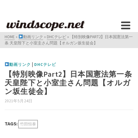
HOME
»
動画リンク
»
DHCテレビ
»
【特別映像PART2】日本国憲法第一
条 天皇陛下と小室圭さん問題【オルガン坂生徒会】
|
動画リンク
DHCテレビ
【特別映像Part2】日本国憲法第一条
天皇陛下と小室圭さん問題【オルガ
ン坂生徒会】
2021年5月24日
TAGS:
竹田恒泰