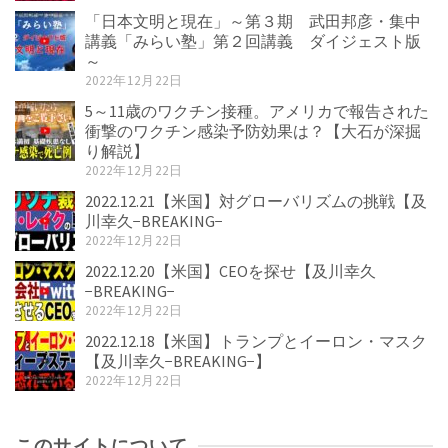
「日本文明と現在」～第３期 武田邦彦・集中
講義「みらい塾」第２回講義 ダイジェスト版
～
2022年12月22日
5～11歳のワクチン接種。アメリカで報告された
衝撃のワクチン感染予防効果は？【大石が深掘
り解説】
2022年12月22日
2022.12.21【米国】対グローバリズムの挑戦【及
川幸久−BREAKING−
2022年12月22日
2022.12.20【米国】CEOを探せ【及川幸久
−BREAKING−
2022年12月22日
2022.12.18【米国】トランプとイーロン・マスク
【及川幸久−BREAKING−】
2022年12月22日
このサイトについて