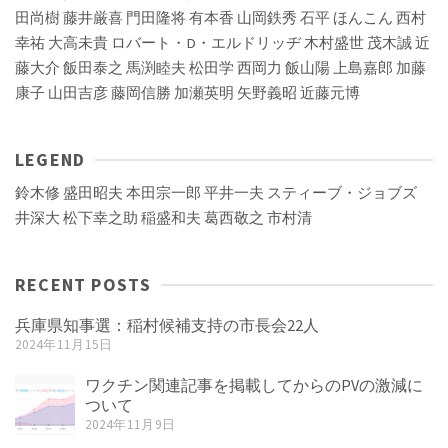
田尚樹
藤井厳喜
門田隆将
有本香
山岡鉄秀
石平
ほんこん
西村
幸祐
大高未貴
ロバート・D・エルドリッヂ
木村盛世
茂木誠
近
藤大介
飯田泰之
馬渕睦夫
松田学
西岡力
飯山陽
上島嘉郎
加藤
康子
山田吉彦
藤岡信勝
加瀬英明
矢野義昭
近藤元博
LEGEND
鈴木修
盛田昭夫
本田宗一郎
平井一夫
スティーブ・ジョブズ
井深大
松下幸之助
稲盛和夫
葛西敬之
市村清
RECENT POSTS
兵庫県知事選：稲村候補支持の市長会22人
2024年11月15日
ワクチン関連記事を掲載してからのPVの激減に
ついて
2024年11月9日