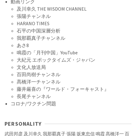
動画リンク
及川幸久 THE WISDOM CHANNEL
張陽チャンネル
HARANO TIMES
石平の中国深層分析
我那覇真子チャンネル
あさ8
鳴霞の「月刊中国」YouTube
大紀元 エポックタイムズ・ジャパン
文化人放送局
百田尚樹チャンネル
髙橋洋一チャンネル
藤井厳喜の『ワールド・フォーキャスト』
長尾チャンネル
コロナ/ワクチン問題
PERSONALITY
武田邦彦
及川幸久
我那覇真子
張陽
坂東忠信
鳴霞
髙橋洋一
百