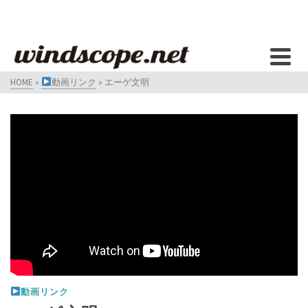
HOME
»
動画リンク
»
エーゲ文明
動画リンク