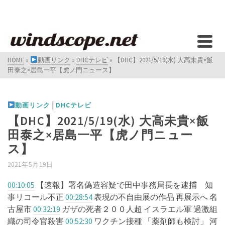
HOME
»
動画リンク
»
DHCテレビ
»
【DHC】2021/5/19(水) 大高未貴×飯
田泰之×居島一平【虎ノ門ニュース】
|
動画リンク
DHCテレビ
【DHC】2021/5/19(水) 大高未貴×飯
田泰之×居島一平【虎ノ門ニュー
ス】
2021年5月19日
00:10:05
​​​​​​​​​​​ 【速報】署名偽造容疑で田中事務局長を逮捕 知
事リコール不正
00:28:54
​​​​​​​​​​​ 表現の不自由展の作品 再展示へ 名
古屋市
00:32:19
​​​​​​​​​​​ ガザの死者２００人超 イスラエル軍 過激組
織の司令官殺害
00:52:30
​​​​​​​​​​​ ワクチン接種 「薬剤師も検討」 河