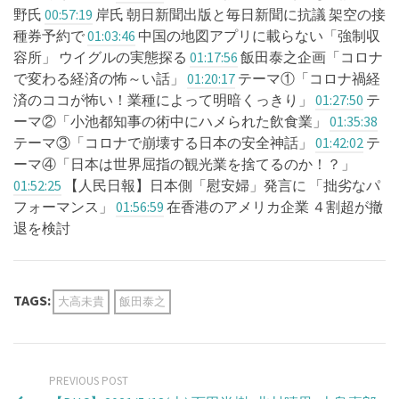
野氏
00:57:19
​​​​​​​​​​​ 岸氏 朝日新聞出版と毎日新聞に抗議 架空の接
種券予約で
01:03:46
​​​​​​​​​​​ 中国の地図アプリに載らない「強制収
容所」 ウイグルの実態探る
01:17:56
​​​​​​​​​​​ 飯田泰之企画「コロナ
で変わる経済の怖～い話」
01:20:17
​​​​​​​​​​​ テーマ①「コロナ禍経
済のココが怖い！業種によって明暗くっきり」
01:27:50
​​​​​​​​​​​ テ
ーマ②「小池都知事の術中にハメられた飲食業」
01:35:38
テーマ③「コロナで崩壊する日本の安全神話」
01:42:02
​​​​​​​​​​​ テ
ーマ④「日本は世界屈指の観光業を捨てるのか！？」
01:52:25
​​​​​​​​​​​ 【人民日報】日本側「慰安婦」発言に 「拙劣なパ
フォーマンス」
01:56:59
​​​​​​​​​​​ 在香港のアメリカ企業 ４割超が撤
退を検討
TAGS:
大高未貴
飯田泰之
PREVIOUS POST