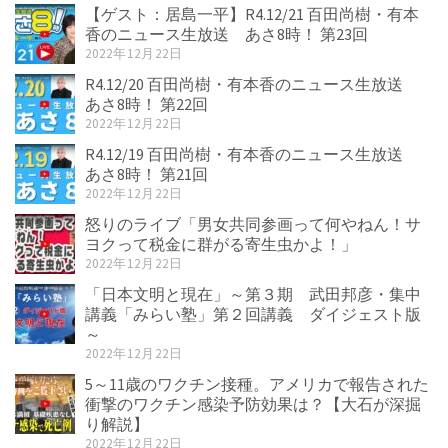
【ゲスト：居島一平】R4.12/21 百田尚樹・有本
香のニュース生放送 あさ8時！ 第23回
2022年12月22日
R4.12/20 百田尚樹・有本香のニュース生放送
あさ8時！ 第22回
2022年12月22日
R4.12/19 百田尚樹・有本香のニュース生放送
あさ8時！ 第21回
2022年12月22日
怒りのライブ「男女共同参画って何やねん！サ
ヨクって税金に群がる寄生虫かよ！」
2022年12月22日
「日本文明と現在」～第３期 武田邦彦・集中
講義「みらい塾」第２回講義 ダイジェスト版
～
2022年12月22日
5～11歳のワクチン接種。アメリカで報告された
衝撃のワクチン感染予防効果は？【大石が深掘
り解説】
2022年12月22日