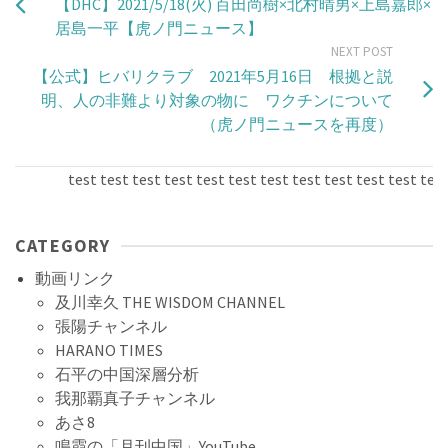
【DHC】2021/5/18(火) 百田尚樹×北村晴男×上島嘉郎×
居島一平【虎ノ門ニュース】
NEXT POST
【公式】ヒバリクラブ 2021年5月16日 根拠と説
明、人の非難より対象の物に ワクチンについて
（虎ノ門ニュースを再度）
test test test test test test test test test test test test t
CATEGORY
動画リンク
及川幸久 THE WISDOM CHANNEL
張陽チャンネル
HARANO TIMES
石平の中国深層分析
我那覇真子チャンネル
あさ8
鳴霞の「月刊中国」YouTube