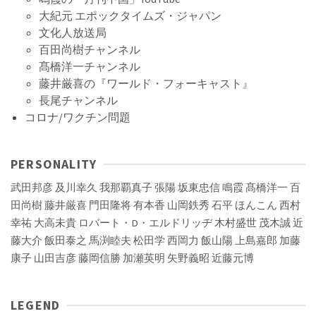
大紀元 エポックタイムズ・ジャパン
文化人放送局
百田尚樹チャンネル
髙橋洋一チャンネル
藤井厳喜の『ワールド・フォーキャスト』
長尾チャンネル
コロナ/ワクチン問題
PERSONALITY
武田邦彦
及川幸久
我那覇真子
張陽
坂東忠信
鳴霞
髙橋洋一
百
田尚樹
藤井厳喜
門田隆将
有本香
山岡鉄秀
石平
ほんこん
西村
幸祐
大高未貴
ロバート・D・エルドリッヂ
木村盛世
茂木誠
近
藤大介
飯田泰之
馬渕睦夫
松田学
西岡力
飯山陽
上島嘉郎
加藤
康子
山田吉彦
藤岡信勝
加瀬英明
矢野義昭
近藤元博
LEGEND