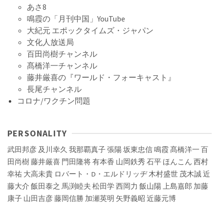
あさ8
鳴霞の「月刊中国」YouTube
大紀元 エポックタイムズ・ジャパン
文化人放送局
百田尚樹チャンネル
髙橋洋一チャンネル
藤井厳喜の『ワールド・フォーキャスト』
長尾チャンネル
コロナ/ワクチン問題
PERSONALITY
武田邦彦
及川幸久
我那覇真子
張陽
坂東忠信
鳴霞
髙橋洋一
百
田尚樹
藤井厳喜
門田隆将
有本香
山岡鉄秀
石平
ほんこん
西村
幸祐
大高未貴
ロバート・D・エルドリッヂ
木村盛世
茂木誠
近
藤大介
飯田泰之
馬渕睦夫
松田学
西岡力
飯山陽
上島嘉郎
加藤
康子
山田吉彦
藤岡信勝
加瀬英明
矢野義昭
近藤元博