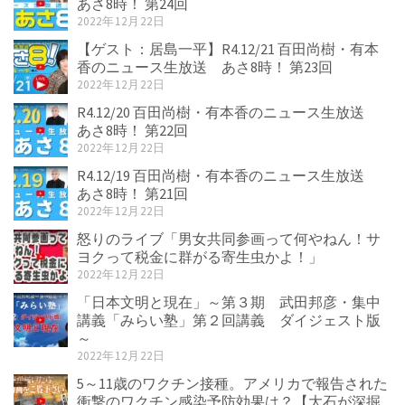
あさ8時！ 第24回
2022年12月22日
【ゲスト：居島一平】R4.12/21 百田尚樹・有本
香のニュース生放送 あさ8時！ 第23回
2022年12月22日
R4.12/20 百田尚樹・有本香のニュース生放送
あさ8時！ 第22回
2022年12月22日
R4.12/19 百田尚樹・有本香のニュース生放送
あさ8時！ 第21回
2022年12月22日
怒りのライブ「男女共同参画って何やねん！サ
ヨクって税金に群がる寄生虫かよ！」
2022年12月22日
「日本文明と現在」～第３期 武田邦彦・集中
講義「みらい塾」第２回講義 ダイジェスト版
～
2022年12月22日
5～11歳のワクチン接種。アメリカで報告された
衝撃のワクチン感染予防効果は？【大石が深掘