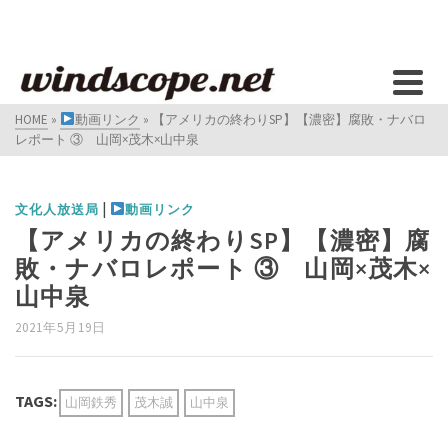
HOME
»
動画リンク
»
【アメリカの終わりSP】【濃密】腐敗・ナバロ
レポート ③ 山岡×茂木×山中泉
|
文化人放送局
動画リンク
【アメリカの終わりSP】【濃密】腐
敗・ナバロレポート ③ 山岡×茂木×
山中泉
2021年5月19日
TAGS:
山岡鉄秀
茂木誠
山中泉