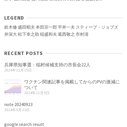
LEGEND
鈴木修
盛田昭夫
本田宗一郎
平井一夫
スティーブ・ジョブズ
井深大
松下幸之助
稲盛和夫
葛西敬之
市村清
RECENT POSTS
兵庫県知事選：稲村候補支持の市長会22人
2024年11月15日
ワクチン関連記事を掲載してからのPVの激減に
ついて
2024年11月9日
note 20240923
2024年9月23日
google search result