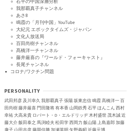
石平の中国深層分析
我那覇真子チャンネル
あさ8
鳴霞の「月刊中国」YouTube
大紀元 エポックタイムズ・ジャパン
文化人放送局
百田尚樹チャンネル
髙橋洋一チャンネル
藤井厳喜の『ワールド・フォーキャスト』
長尾チャンネル
コロナ/ワクチン問題
PERSONALITY
武田邦彦
及川幸久
我那覇真子
張陽
坂東忠信
鳴霞
髙橋洋一
百
田尚樹
藤井厳喜
門田隆将
有本香
山岡鉄秀
石平
ほんこん
西村
幸祐
大高未貴
ロバート・D・エルドリッヂ
木村盛世
茂木誠
近
藤大介
飯田泰之
馬渕睦夫
松田学
西岡力
飯山陽
上島嘉郎
加藤
康子
山田吉彦
藤岡信勝
加瀬英明
矢野義昭
近藤元博