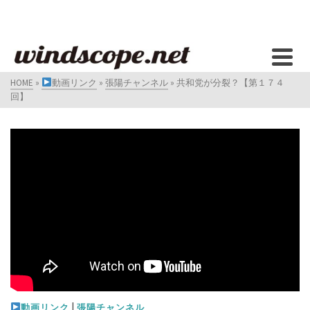
HOME
»
動画リンク
»
張陽チャンネル
»
共和党が分裂？【第１７４
回】
|
動画リンク
張陽チャンネル