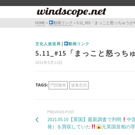
HOME
»
動画リンク
»
5.11_#15「まっこと怒っちゅ
|
文化人放送局
動画リンク
5.11_#15「まっこと怒っ
2021年5月12日
TAGS:
門田隆将
坂東忠信
PREVIOUS POST
2021.05.10【英国】最新調査で判明
中
発）を買収していた
元英国首相の