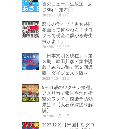
香のニュース生放送 あ
さ8時！ 第21回
2022年12月22日
怒りのライブ「男女共同
参画って何やねん！サヨ
クって税金に群がる寄生
虫かよ！」
2022年12月22日
「日本文明と現在」～第
３期 武田邦彦・集中講
義「みらい塾」第２回講
義 ダイジェスト版～
2022年12月22日
5～11歳のワクチン接種。
アメリカで報告された衝
撃のワクチン感染予防効
果は？【大石が深掘り解
説】
2022年12月22日
2022.12.21【米国】対グロ