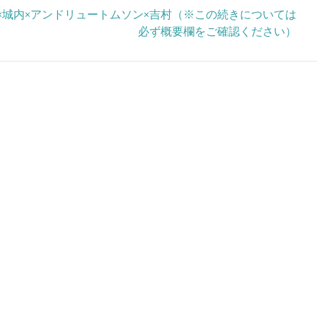
 】山岡×朝香×城内×アンドリュートムソン×吉村（※この続きについては
必ず概要欄をご確認ください）