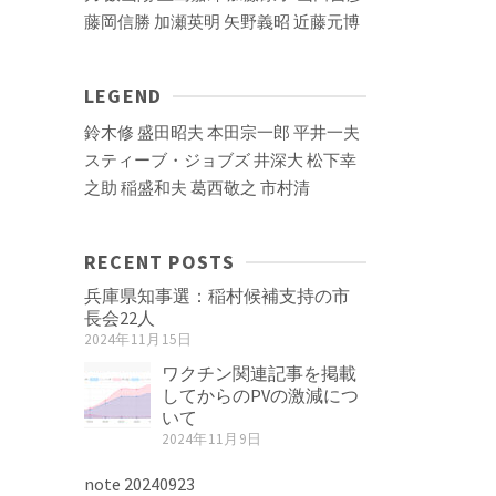
藤岡信勝
加瀬英明
矢野義昭
近藤元博
LEGEND
鈴木修
盛田昭夫
本田宗一郎
平井一夫
スティーブ・ジョブズ
井深大
松下幸
之助
稲盛和夫
葛西敬之
市村清
RECENT POSTS
兵庫県知事選：稲村候補支持の市
長会22人
2024年11月15日
ワクチン関連記事を掲載
してからのPVの激減につ
いて
2024年11月9日
note 20240923