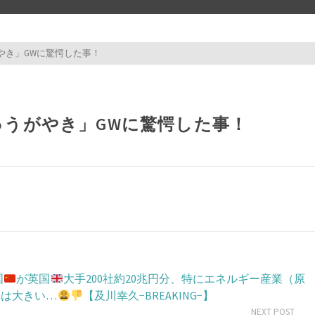
うがやき」GWに驚愕した事！
test test te
ちゅうがやき」GWに驚愕した事！
国
が英国
大手200社約20兆円分、特にエネルギー産業（原
罪は大きい…
【及川幸久−BREAKING−】
NEXT POST