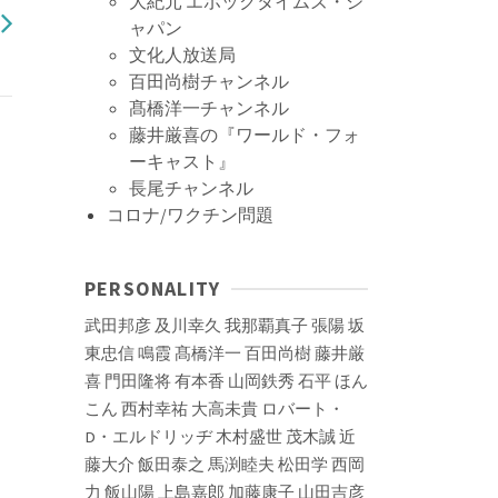
大紀元 エポックタイムズ・ジ
ャパン
文化人放送局
百田尚樹チャンネル
髙橋洋一チャンネル
藤井厳喜の『ワールド・フォ
ーキャスト』
長尾チャンネル
コロナ/ワクチン問題
PERSONALITY
武田邦彦
及川幸久
我那覇真子
張陽
坂
東忠信
鳴霞
髙橋洋一
百田尚樹
藤井厳
喜
門田隆将
有本香
山岡鉄秀
石平
ほん
こん
西村幸祐
大高未貴
ロバート・
D・エルドリッヂ
木村盛世
茂木誠
近
藤大介
飯田泰之
馬渕睦夫
松田学
西岡
力
飯山陽
上島嘉郎
加藤康子
山田吉彦