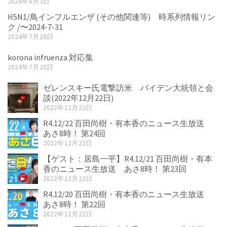
2024年8月3日
H5N1/鳥インフルエンザ (その他関連等) 時系列情報リン
ク /〜2024-7-31
2024年7月28日
korona infruenza 対応集
2024年7月20日
ゼレンスキー氏電撃訪米 バイデン大統領と会
談(2022年12月22日)
2022年12月22日
R4.12/22 百田尚樹・有本香のニュース生放送
あさ8時！ 第24回
2022年12月22日
【ゲスト：居島一平】R4.12/21 百田尚樹・有本
香のニュース生放送 あさ8時！ 第23回
2022年12月22日
R4.12/20 百田尚樹・有本香のニュース生放送
あさ8時！ 第22回
2022年12月22日