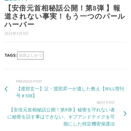
【安倍元首相秘話公開！第8弾 】報
道されない事実！もう一つのパール
ハーバー
2021年5月9日
TAGS:
生田よしかつ
PREVIOUS POST
【渡部玄一】父・渡部昇一が遺した教え【WiLL増刊
号＃508​】
NEXT POST
【安倍元首相秘話公開！第9弾 】秘密を守れない者
に秘密を話す事はできない。ギブアンドテイクを可
能にした特定機密保護法