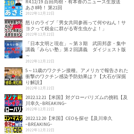
R4.12/19 百田尚樹・有本香のニュース生放送
あさ8時！ 第21回
2022年12月22日
怒りのライブ「男女共同参画って何やねん！サ
ヨクって税金に群がる寄生虫かよ！」
2022年12月22日
「日本文明と現在」～第３期 武田邦彦・集中
講義「みらい塾」第２回講義 ダイジェスト版
～
2022年12月22日
5～11歳のワクチン接種。アメリカで報告された
衝撃のワクチン感染予防効果は？【大石が深掘
り解説】
2022年12月22日
2022.12.21【米国】対グローバリズムの挑戦【及
川幸久−BREAKING−
2022年12月22日
2022.12.20【米国】CEOを探せ【及川幸久
−BREAKING−
2022年12月22日