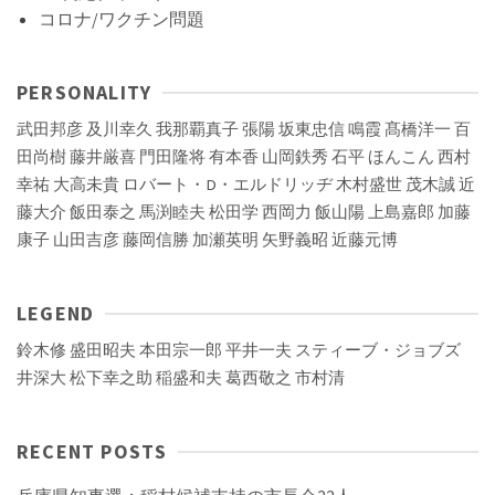
コロナ/ワクチン問題
PERSONALITY
武田邦彦
及川幸久
我那覇真子
張陽
坂東忠信
鳴霞
髙橋洋一
百
田尚樹
藤井厳喜
門田隆将
有本香
山岡鉄秀
石平
ほんこん
西村
幸祐
大高未貴
ロバート・D・エルドリッヂ
木村盛世
茂木誠
近
藤大介
飯田泰之
馬渕睦夫
松田学
西岡力
飯山陽
上島嘉郎
加藤
康子
山田吉彦
藤岡信勝
加瀬英明
矢野義昭
近藤元博
LEGEND
鈴木修
盛田昭夫
本田宗一郎
平井一夫
スティーブ・ジョブズ
井深大
松下幸之助
稲盛和夫
葛西敬之
市村清
RECENT POSTS