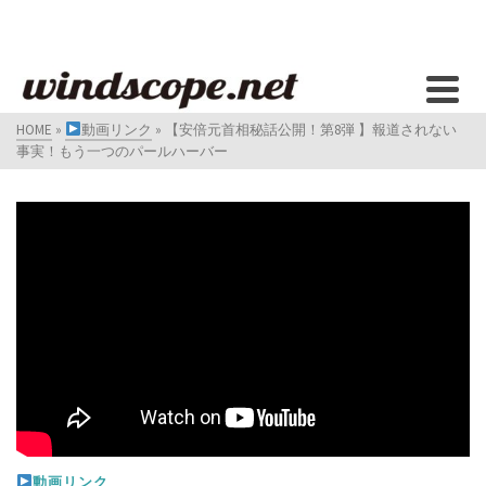
HOME
»
動画リンク
»
【安倍元首相秘話公開！第8弾 】報道されない
事実！もう一つのパールハーバー
動画リンク