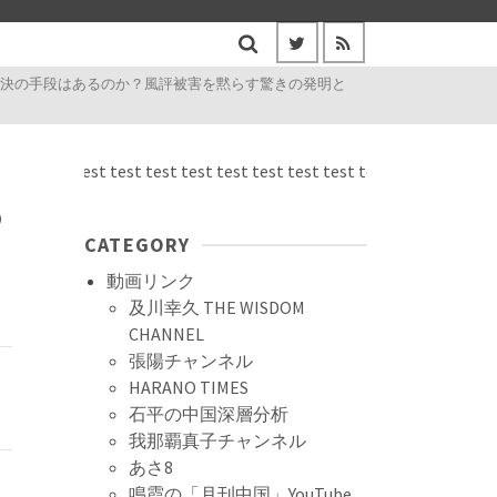
解決の手段はあるのか？風評被害を黙らす驚きの発明と
test test test test test test test test test test test test test test 
の
CATEGORY
動画リンク
及川幸久 THE WISDOM
CHANNEL
張陽チャンネル
HARANO TIMES
石平の中国深層分析
我那覇真子チャンネル
あさ8
鳴霞の「月刊中国」YouTube