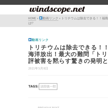
HOME
»
動画リンク
»
トリチウムは除去できる！！福島
は!?
動画リンク
トリチウムは除去できる！！
海洋放出！最大の難問「ト
評被害を黙らす驚きの発明と
2021年5月8日
TAGS:
須田慎一郎
PREVIOUS POST