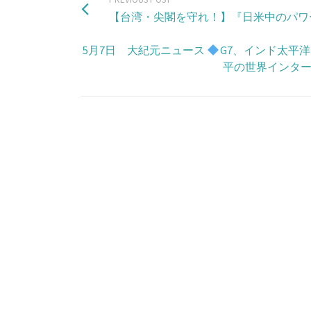
【台湾・尖閣を守れ！】『日米中のパワ
5月7日 大紀元ニュース
G7、インド太平
平の世界インタ