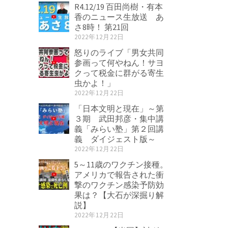
R4.12/19 百田尚樹・有本
香のニュース生放送 あ
さ8時！ 第21回
2022年12月22日
怒りのライブ「男女共同
参画って何やねん！サヨ
クって税金に群がる寄生
虫かよ！」
2022年12月22日
「日本文明と現在」～第
３期 武田邦彦・集中講
義「みらい塾」第２回講
義 ダイジェスト版～
2022年12月22日
5～11歳のワクチン接種。
アメリカで報告された衝
撃のワクチン感染予防効
果は？【大石が深掘り解
説】
2022年12月22日