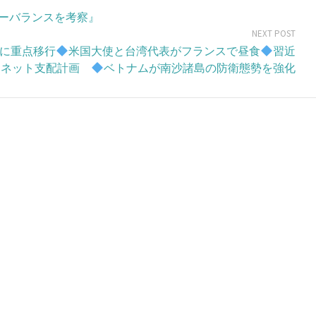
ーバランスを考察』
NEXT POST
洋に重点移行
米国大使と台湾代表がフランスで昼食
習近
ーネット支配計画
ベトナムが南沙諸島の防衛態勢を強化