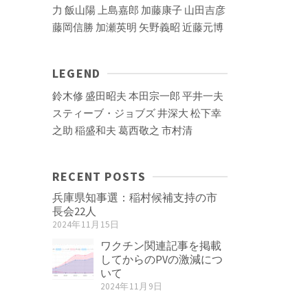
力
飯山陽
上島嘉郎
加藤康子
山田吉彦
藤岡信勝
加瀬英明
矢野義昭
近藤元博
LEGEND
鈴木修
盛田昭夫
本田宗一郎
平井一夫
スティーブ・ジョブズ
井深大
松下幸
之助
稲盛和夫
葛西敬之
市村清
RECENT POSTS
兵庫県知事選：稲村候補支持の市
長会22人
2024年11月15日
ワクチン関連記事を掲載
してからのPVの激減につ
いて
2024年11月9日