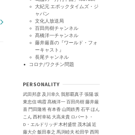
大紀元 エポックタイムズ・ジ
ャパン
文化人放送局
百田尚樹チャンネル
髙橋洋一チャンネル
藤井厳喜の『ワールド・フォ
ーキャスト』
長尾チャンネル
コロナ/ワクチン問題
PERSONALITY
武田邦彦
及川幸久
我那覇真子
張陽
坂
東忠信
鳴霞
髙橋洋一
百田尚樹
藤井厳
喜
門田隆将
有本香
山岡鉄秀
石平
ほん
こん
西村幸祐
大高未貴
ロバート・
D・エルドリッヂ
木村盛世
茂木誠
近
藤大介
飯田泰之
馬渕睦夫
松田学
西岡