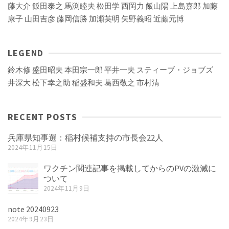
藤大介
飯田泰之
馬渕睦夫
松田学
西岡力
飯山陽
上島嘉郎
加藤
康子
山田吉彦
藤岡信勝
加瀬英明
矢野義昭
近藤元博
LEGEND
鈴木修
盛田昭夫
本田宗一郎
平井一夫
スティーブ・ジョブズ
井深大
松下幸之助
稲盛和夫
葛西敬之
市村清
RECENT POSTS
兵庫県知事選：稲村候補支持の市長会22人
2024年11月15日
ワクチン関連記事を掲載してからのPVの激減に
ついて
2024年11月9日
note 20240923
2024年9月23日