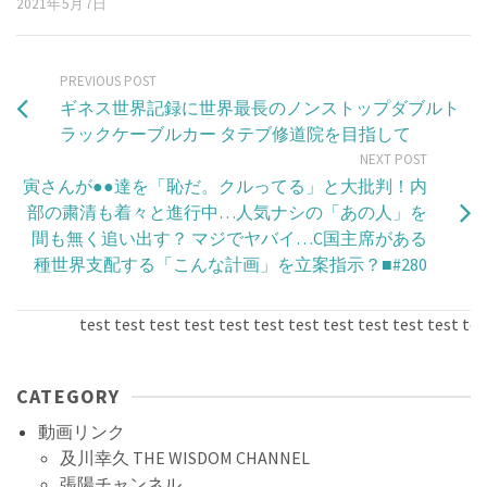
2021年5月7日
PREVIOUS POST
ギネス世界記録に世界最長のノンストップダブルト
ラックケーブルカー タテブ修道院を目指して
NEXT POST
寅さんが●●達を「恥だ。クルってる」と大批判！内
部の粛清も着々と進行中…人気ナシの「あの人」を
間も無く追い出す？ マジでヤバイ…C国主席がある
種世界支配する「こんな計画」を立案指示？■#280​
test test test test test test test test test test test test 
CATEGORY
動画リンク
及川幸久 THE WISDOM CHANNEL
張陽チャンネル