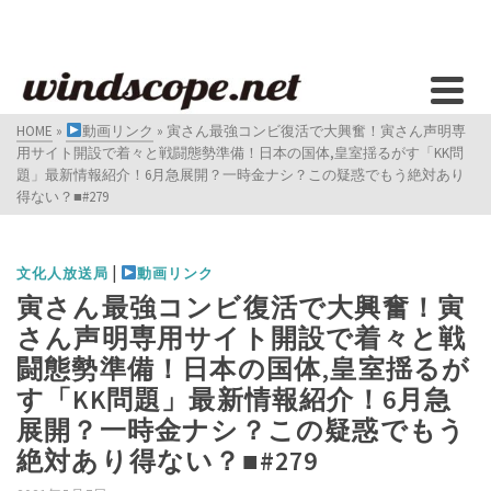
HOME
»
動画リンク
»
寅さん最強コンビ復活で大興奮！寅さん声明専
用サイト開設で着々と戦闘態勢準備！日本の国体,皇室揺るがす「KK問
題」最新情報紹介！6月急展開？一時金ナシ？この疑惑でもう絶対あり
得ない？■#279​
|
文化人放送局
動画リンク
寅さん最強コンビ復活で大興奮！寅
さん声明専用サイト開設で着々と戦
闘態勢準備！日本の国体,皇室揺るが
す「KK問題」最新情報紹介！6月急
展開？一時金ナシ？この疑惑でもう
絶対あり得ない？■#279​