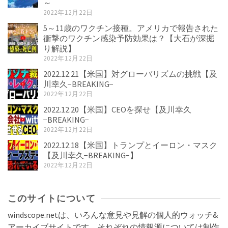
～
2022年12月22日
5～11歳のワクチン接種。アメリカで報告された
衝撃のワクチン感染予防効果は？【大石が深掘
り解説】
2022年12月22日
2022.12.21【米国】対グローバリズムの挑戦【及
川幸久−BREAKING−
2022年12月22日
2022.12.20【米国】CEOを探せ【及川幸久
−BREAKING−
2022年12月22日
2022.12.18【米国】トランプとイーロン・マスク
【及川幸久−BREAKING−】
2022年12月22日
このサイトについて
windscope.netは、いろんな意見や見解の個人的ウォッチ&
アーカイブサイトです。それぞれの情報源については制作