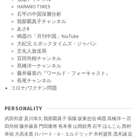
HARANO TIMES
石平の中国深層分析
我那覇真子チャンネル
あさ8
鳴霞の「月刊中国」YouTube
大紀元 エポックタイムズ・ジャパン
文化人放送局
百田尚樹チャンネル
髙橋洋一チャンネル
藤井厳喜の『ワールド・フォーキャスト』
長尾チャンネル
コロナ/ワクチン問題
PERSONALITY
武田邦彦
及川幸久
我那覇真子
張陽
坂東忠信
鳴霞
髙橋洋一
百
田尚樹
藤井厳喜
門田隆将
有本香
山岡鉄秀
石平
ほんこん
西村
幸祐
大高未貴
ロバート・D・エルドリッヂ
木村盛世
茂木誠
近