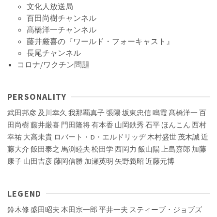
文化人放送局
百田尚樹チャンネル
髙橋洋一チャンネル
藤井厳喜の『ワールド・フォーキャスト』
長尾チャンネル
コロナ/ワクチン問題
PERSONALITY
武田邦彦
及川幸久
我那覇真子
張陽
坂東忠信
鳴霞
髙橋洋一
百
田尚樹
藤井厳喜
門田隆将
有本香
山岡鉄秀
石平
ほんこん
西村
幸祐
大高未貴
ロバート・D・エルドリッヂ
木村盛世
茂木誠
近
藤大介
飯田泰之
馬渕睦夫
松田学
西岡力
飯山陽
上島嘉郎
加藤
康子
山田吉彦
藤岡信勝
加瀬英明
矢野義昭
近藤元博
LEGEND
鈴木修
盛田昭夫
本田宗一郎
平井一夫
スティーブ・ジョブズ