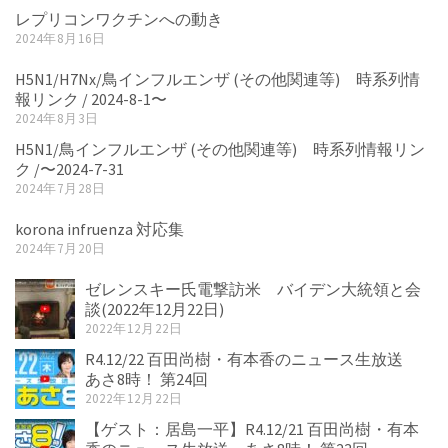
レプリコンワクチンへの動き
2024年8月16日
H5N1/H7Nx/鳥インフルエンザ (その他関連等) 時系列情
報リンク / 2024-8-1〜
2024年8月3日
H5N1/鳥インフルエンザ (その他関連等) 時系列情報リン
ク /〜2024-7-31
2024年7月28日
korona infruenza 対応集
2024年7月20日
ゼレンスキー氏電撃訪米 バイデン大統領と会
談(2022年12月22日)
2022年12月22日
R4.12/22 百田尚樹・有本香のニュース生放送
あさ8時！ 第24回
2022年12月22日
【ゲスト：居島一平】R4.12/21 百田尚樹・有本