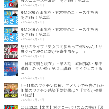
香のニュース生放送 あさ8時！ 第23回
2022年12月22日
R4.12/20 百田尚樹・有本香のニュース生放送
あさ8時！ 第22回
2022年12月22日
R4.12/19 百田尚樹・有本香のニュース生放送
あさ8時！ 第21回
2022年12月22日
怒りのライブ「男女共同参画って何やねん！サ
ヨクって税金に群がる寄生虫かよ！」
2022年12月22日
「日本文明と現在」～第３期 武田邦彦・集中
講義「みらい塾」第２回講義 ダイジェスト版
～
2022年12月22日
5～11歳のワクチン接種。アメリカで報告された
衝撃のワクチン感染予防効果は？【大石が深掘
り解説】
2022年12月22日
2022.12.21【米国】対グローバリズムの挑戦【及