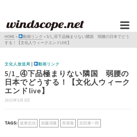
HOME
»
動画リンク
»
5/1_④下品極まりない隣国 弱腰の日本でどう
する！【文化人ウィークエンドLIVE】
|
文化人放送局
動画リンク
5/1_④下品極まりない隣国 弱腰の
日本でどうする！【文化人ウィーク
エンドlive】
2021年5月3日
TAGS:
坂東忠信
加藤清隆
長尾敬
吉田康一郎