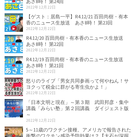
あさ8時！ 第24回
2022年12月22日
【ゲスト：居島一平】R4.12/21 百田尚樹・有本
香のニュース生放送 あさ8時！ 第23回
2022年12月22日
R4.12/20 百田尚樹・有本香のニュース生放送
あさ8時！ 第22回
2022年12月22日
R4.12/19 百田尚樹・有本香のニュース生放送
あさ8時！ 第21回
2022年12月22日
怒りのライブ「男女共同参画って何やねん！サ
ヨクって税金に群がる寄生虫かよ！」
2022年12月22日
「日本文明と現在」～第３期 武田邦彦・集中
講義「みらい塾」第２回講義 ダイジェスト版
～
2022年12月22日
5～11歳のワクチン接種。アメリカで報告された
衝撃のワクチン感染予防効果は？【大石が深掘