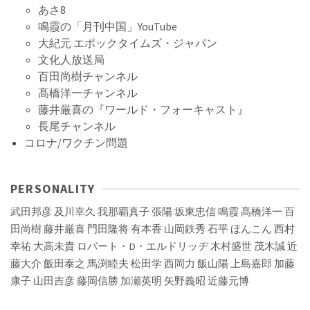
あさ8
鳴霞の「月刊中国」YouTube
大紀元 エポックタイムズ・ジャパン
文化人放送局
百田尚樹チャンネル
髙橋洋一チャンネル
藤井厳喜の『ワールド・フォーキャスト』
長尾チャンネル
コロナ/ワクチン問題
PERSONALITY
武田邦彦
及川幸久
我那覇真子
張陽
坂東忠信
鳴霞
髙橋洋一
百
田尚樹
藤井厳喜
門田隆将
有本香
山岡鉄秀
石平
ほんこん
西村
幸祐
大高未貴
ロバート・D・エルドリッヂ
木村盛世
茂木誠
近
藤大介
飯田泰之
馬渕睦夫
松田学
西岡力
飯山陽
上島嘉郎
加藤
康子
山田吉彦
藤岡信勝
加瀬英明
矢野義昭
近藤元博