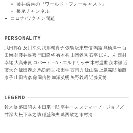
藤井厳喜の『ワールド・フォーキャスト』
長尾チャンネル
コロナ/ワクチン問題
PERSONALITY
武田邦彦
及川幸久
我那覇真子
張陽
坂東忠信
鳴霞
髙橋洋一
百
田尚樹
藤井厳喜
門田隆将
有本香
山岡鉄秀
石平
ほんこん
西村
幸祐
大高未貴
ロバート・D・エルドリッヂ
木村盛世
茂木誠
近
藤大介
飯田泰之
馬渕睦夫
松田学
西岡力
飯山陽
上島嘉郎
加藤
康子
山田吉彦
藤岡信勝
加瀬英明
矢野義昭
近藤元博
LEGEND
鈴木修
盛田昭夫
本田宗一郎
平井一夫
スティーブ・ジョブズ
井深大
松下幸之助
稲盛和夫
葛西敬之
市村清