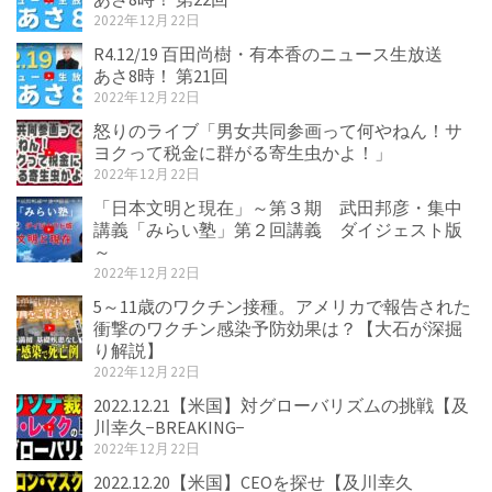
2022年12月22日
R4.12/19 百田尚樹・有本香のニュース生放送
あさ8時！ 第21回
2022年12月22日
怒りのライブ「男女共同参画って何やねん！サ
ヨクって税金に群がる寄生虫かよ！」
2022年12月22日
「日本文明と現在」～第３期 武田邦彦・集中
講義「みらい塾」第２回講義 ダイジェスト版
～
2022年12月22日
5～11歳のワクチン接種。アメリカで報告された
衝撃のワクチン感染予防効果は？【大石が深掘
り解説】
2022年12月22日
2022.12.21【米国】対グローバリズムの挑戦【及
川幸久−BREAKING−
2022年12月22日
2022.12.20【米国】CEOを探せ【及川幸久