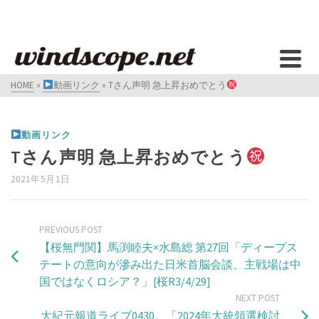
HOME
»
動画リンク
»
Tさん声明 急上昇おめでとう
動画リンク
Tさん声明 急上昇おめでとう
2021年5月1日
PREVIOUS POST
【桜無門関】馬渕睦夫×水島総 第27回「ディープス
テートの意向が滲み出た日米首脳会談、主戦場は中
国ではなくロシア？」[桜R3/4/29]
NEXT POST
大紀元報道ライブ0430。「2024年大統領選検討