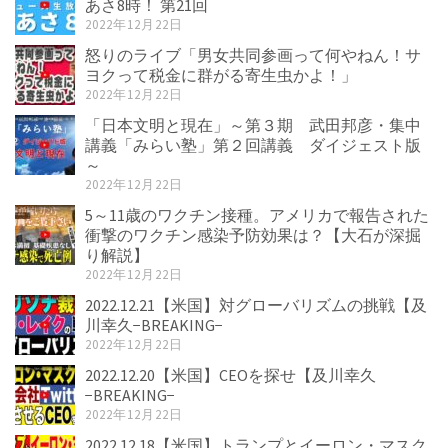
あさ8時！ 第21回
2022年12月22日
怒りのライブ「男女共同参画って何やねん！サ
ヨクって税金に群がる寄生虫かよ！」
2022年12月22日
「日本文明と現在」～第３期 武田邦彦・集中
講義「みらい塾」第２回講義 ダイジェスト版
～
2022年12月22日
5～11歳のワクチン接種。アメリカで報告された
衝撃のワクチン感染予防効果は？【大石が深掘
り解説】
2022年12月22日
2022.12.21【米国】対グローバリズムの挑戦【及
川幸久−BREAKING−
2022年12月22日
2022.12.20【米国】CEOを探せ【及川幸久
−BREAKING−
2022年12月22日
2022.12.18【米国】トランプとイーロン・マスク