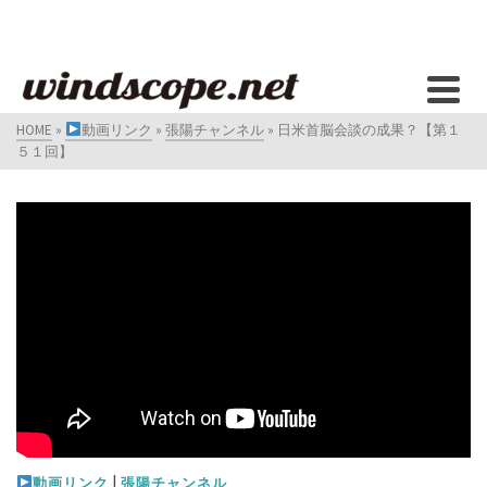
HOME
»
動画リンク
»
張陽チャンネル
»
日米首脳会談の成果？【第１
５１回】
|
動画リンク
張陽チャンネル