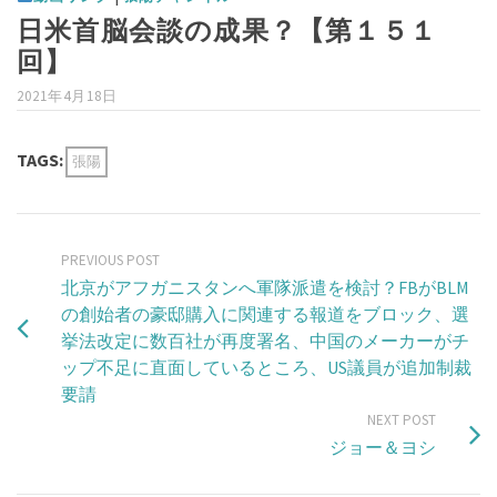
日米首脳会談の成果？【第１５１
回】
2021年4月18日
TAGS:
張陽
PREVIOUS POST
北京がアフガニスタンへ軍隊派遣を検討？FBがBLM
の創始者の豪邸購入に関連する報道をブロック、選
挙法改定に数百社が再度署名、中国のメーカーがチ
ップ不足に直面しているところ、US議員が追加制裁
要請
NEXT POST
ジョー＆ヨシ