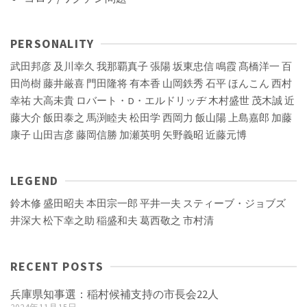
PERSONALITY
武田邦彦
及川幸久
我那覇真子
張陽
坂東忠信
鳴霞
髙橋洋一
百
田尚樹
藤井厳喜
門田隆将
有本香
山岡鉄秀
石平
ほんこん
西村
幸祐
大高未貴
ロバート・D・エルドリッヂ
木村盛世
茂木誠
近
藤大介
飯田泰之
馬渕睦夫
松田学
西岡力
飯山陽
上島嘉郎
加藤
康子
山田吉彦
藤岡信勝
加瀬英明
矢野義昭
近藤元博
LEGEND
鈴木修
盛田昭夫
本田宗一郎
平井一夫
スティーブ・ジョブズ
井深大
松下幸之助
稲盛和夫
葛西敬之
市村清
RECENT POSTS
兵庫県知事選：稲村候補支持の市長会22人