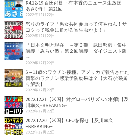
R4.12/19 百田尚樹・有本香のニュース生放送
あさ8時！ 第21回
2022年12月22日
怒りのライブ「男女共同参画って何やねん！サ
ヨクって税金に群がる寄生虫かよ！」
2022年12月22日
「日本文明と現在」～第３期 武田邦彦・集中
講義「みらい塾」第２回講義 ダイジェスト版
～
2022年12月22日
5～11歳のワクチン接種。アメリカで報告された
衝撃のワクチン感染予防効果は？【大石が深掘
り解説】
2022年12月22日
2022.12.21【米国】対グローバリズムの挑戦【及
川幸久−BREAKING−
2022年12月22日
2022.12.20【米国】CEOを探せ【及川幸久
−BREAKING−
2022年12月22日