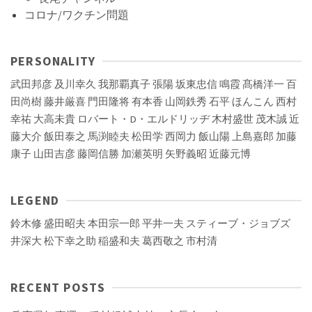
コロナ/ワクチン問題
PERSONALITY
武田邦彦
及川幸久
我那覇真子
張陽
坂東忠信
鳴霞
髙橋洋一
百
田尚樹
藤井厳喜
門田隆将
有本香
山岡鉄秀
石平
ほんこん
西村
幸祐
大高未貴
ロバート・D・エルドリッヂ
木村盛世
茂木誠
近
藤大介
飯田泰之
馬渕睦夫
松田学
西岡力
飯山陽
上島嘉郎
加藤
康子
山田吉彦
藤岡信勝
加瀬英明
矢野義昭
近藤元博
LEGEND
鈴木修
盛田昭夫
本田宗一郎
平井一夫
スティーブ・ジョブズ
井深大
松下幸之助
稲盛和夫
葛西敬之
市村清
RECENT POSTS