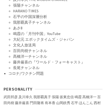
張陽チャンネル
HARANO TIMES
石平の中国深層分析
我那覇真子チャンネル
あさ8
鳴霞の「月刊中国」YouTube
大紀元 エポックタイムズ・ジャパン
文化人放送局
百田尚樹チャンネル
髙橋洋一チャンネル
藤井厳喜の『ワールド・フォーキャスト』
長尾チャンネル
コロナ/ワクチン問題
PERSONALITY
武田邦彦
及川幸久
我那覇真子
張陽
坂東忠信
鳴霞
髙橋洋一
百
田尚樹
藤井厳喜
門田隆将
有本香
山岡鉄秀
石平
ほんこん
西村