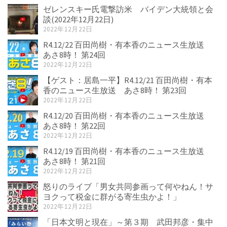
ゼレンスキー氏電撃訪米 バイデン大統領と会
談(2022年12月22日)
2022年12月22日
R4.12/22 百田尚樹・有本香のニュース生放送
あさ8時！ 第24回
2022年12月22日
【ゲスト：居島一平】R4.12/21 百田尚樹・有本
香のニュース生放送 あさ8時！ 第23回
2022年12月22日
R4.12/20 百田尚樹・有本香のニュース生放送
あさ8時！ 第22回
2022年12月22日
R4.12/19 百田尚樹・有本香のニュース生放送
あさ8時！ 第21回
2022年12月22日
怒りのライブ「男女共同参画って何やねん！サ
ヨクって税金に群がる寄生虫かよ！」
2022年12月22日
「日本文明と現在」～第３期 武田邦彦・集中