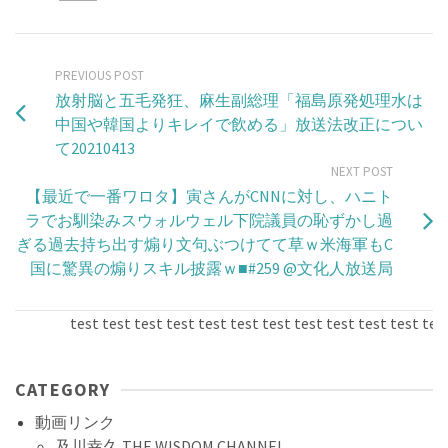
PREVIOUS POST
放射脳と五毛発狂、麻生副総理「福島原発処理水は
中国や韓国よりキレイで飲める」放送法改正につい
て20210413
NEXT POST
【最近で一番ワロタ】寅さんがCNNに対し、ハニト
ラでお馴染みスウォルウェル下院議員の恥ずかし過
ぎる過去持ち出す煽り文句ぶつけてて草ｗ米海軍もC
国に驚異の煽りスキル披露ｗ■#259​ @文化人放送局
test test test test test test test test test test test test t
CATEGORY
動画リンク
及川幸久 THE WISDOM CHANNEL