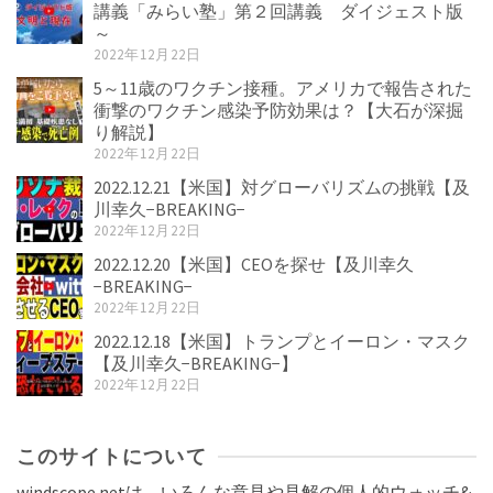
講義「みらい塾」第２回講義 ダイジェスト版
～
2022年12月22日
5～11歳のワクチン接種。アメリカで報告された
衝撃のワクチン感染予防効果は？【大石が深掘
り解説】
2022年12月22日
2022.12.21【米国】対グローバリズムの挑戦【及
川幸久−BREAKING−
2022年12月22日
2022.12.20【米国】CEOを探せ【及川幸久
−BREAKING−
2022年12月22日
2022.12.18【米国】トランプとイーロン・マスク
【及川幸久−BREAKING−】
2022年12月22日
このサイトについて
windscope.netは、いろんな意見や見解の個人的ウォッチ&