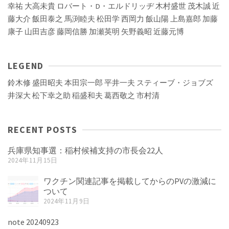
幸祐
大高未貴
ロバート・D・エルドリッヂ
木村盛世
茂木誠
近
藤大介
飯田泰之
馬渕睦夫
松田学
西岡力
飯山陽
上島嘉郎
加藤
康子
山田吉彦
藤岡信勝
加瀬英明
矢野義昭
近藤元博
LEGEND
鈴木修
盛田昭夫
本田宗一郎
平井一夫
スティーブ・ジョブズ
井深大
松下幸之助
稲盛和夫
葛西敬之
市村清
RECENT POSTS
兵庫県知事選：稲村候補支持の市長会22人
2024年11月15日
ワクチン関連記事を掲載してからのPVの激減に
ついて
2024年11月9日
note 20240923