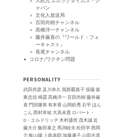
大紀元 エポックタイムズ・ジ
ャパン
文化人放送局
百田尚樹チャンネル
髙橋洋一チャンネル
藤井厳喜の『ワールド・フォ
ーキャスト』
長尾チャンネル
コロナ/ワクチン問題
PERSONALITY
武田邦彦
及川幸久
我那覇真子
張陽
坂
東忠信
鳴霞
髙橋洋一
百田尚樹
藤井厳
喜
門田隆将
有本香
山岡鉄秀
石平
ほん
こん
西村幸祐
大高未貴
ロバート・
D・エルドリッヂ
木村盛世
茂木誠
近
藤大介
飯田泰之
馬渕睦夫
松田学
西岡
力
飯山陽
上島嘉郎
加藤康子
山田吉彦