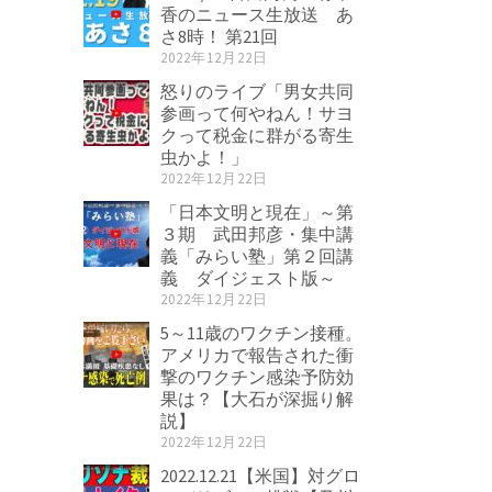
香のニュース生放送 あ
さ8時！ 第21回
2022年12月22日
怒りのライブ「男女共同
参画って何やねん！サヨ
クって税金に群がる寄生
虫かよ！」
2022年12月22日
「日本文明と現在」～第
３期 武田邦彦・集中講
義「みらい塾」第２回講
義 ダイジェスト版～
2022年12月22日
5～11歳のワクチン接種。
アメリカで報告された衝
撃のワクチン感染予防効
果は？【大石が深掘り解
説】
2022年12月22日
2022.12.21【米国】対グロ