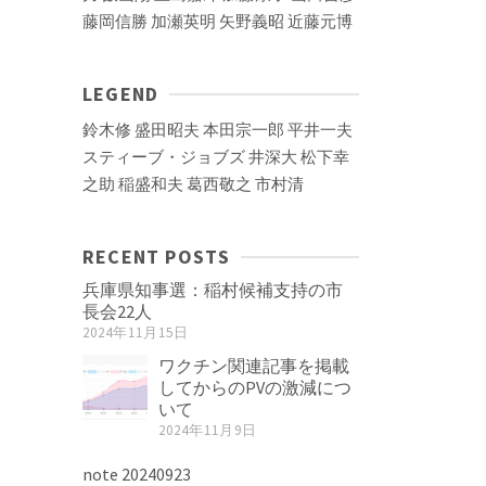
藤岡信勝
加瀬英明
矢野義昭
近藤元博
LEGEND
鈴木修
盛田昭夫
本田宗一郎
平井一夫
スティーブ・ジョブズ
井深大
松下幸
之助
稲盛和夫
葛西敬之
市村清
RECENT POSTS
兵庫県知事選：稲村候補支持の市
長会22人
2024年11月15日
ワクチン関連記事を掲載
してからのPVの激減につ
いて
2024年11月9日
note 20240923