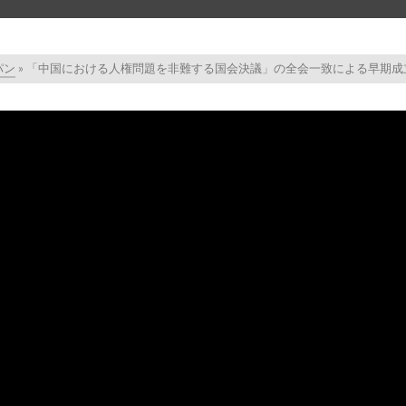
パン
»
「中国における人権問題を非難する国会決議」の全会一致による早期成立
test test 