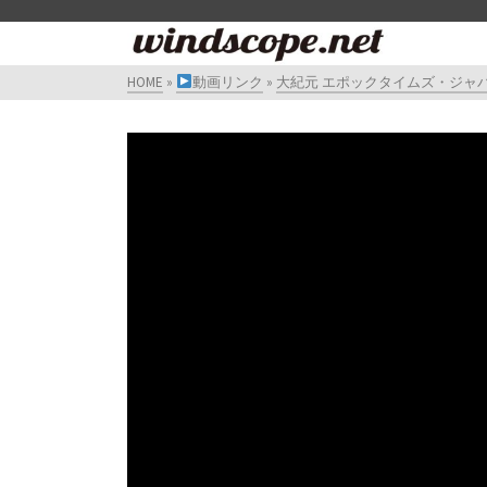
HOME
»
動画リンク
»
大紀元 エポックタイムズ・ジャ