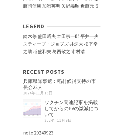
藤岡信勝
加瀬英明
矢野義昭
近藤元博
LEGEND
鈴木修
盛田昭夫
本田宗一郎
平井一夫
スティーブ・ジョブズ
井深大
松下幸
之助
稲盛和夫
葛西敬之
市村清
RECENT POSTS
兵庫県知事選：稲村候補支持の市
長会22人
2024年11月15日
ワクチン関連記事を掲載
してからのPVの激減につ
いて
2024年11月9日
note 20240923