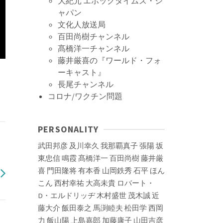
大紀元 エポックタイムズ・ジ
ャパン
文化人放送局
百田尚樹チャンネル
髙橋洋一チャンネル
藤井厳喜の『ワールド・フォ
ーキャスト』
長尾チャンネル
コロナ/ワクチン問題
PERSONALITY
武田邦彦
及川幸久
我那覇真子
張陽
坂
東忠信
鳴霞
髙橋洋一
百田尚樹
藤井厳
喜
門田隆将
有本香
山岡鉄秀
石平
ほん
こん
西村幸祐
大高未貴
ロバート・
D・エルドリッヂ
木村盛世
茂木誠
近
藤大介
飯田泰之
馬渕睦夫
松田学
西岡
力
飯山陽
上島嘉郎
加藤康子
山田吉彦