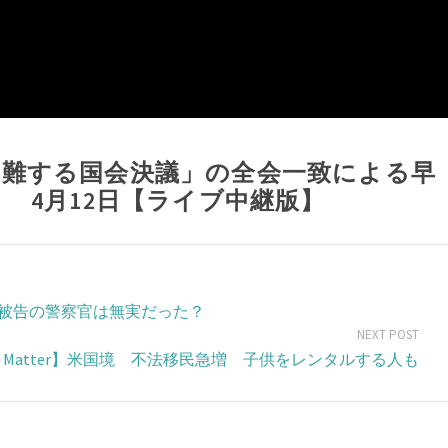
非難する国会決議」の全会一致による早
 4月12日【ライブ中継版】
被告の警察官は無実だった？
NEXT POST
cts Matter】米国境 不法移民急増 子供をレンタルする人も