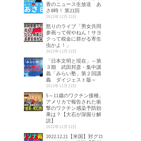
香のニュース生放送 あ
さ8時！ 第21回
2022年12月22日
怒りのライブ「男女共同
参画って何やねん！サヨ
クって税金に群がる寄生
虫かよ！」
2022年12月22日
「日本文明と現在」～第
３期 武田邦彦・集中講
義「みらい塾」第２回講
義 ダイジェスト版～
2022年12月22日
5～11歳のワクチン接種。
アメリカで報告された衝
撃のワクチン感染予防効
果は？【大石が深掘り解
説】
2022年12月22日
2022.12.21【米国】対グロ