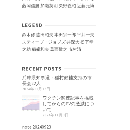
藤岡信勝
加瀬英明
矢野義昭
近藤元博
LEGEND
鈴木修
盛田昭夫
本田宗一郎
平井一夫
スティーブ・ジョブズ
井深大
松下幸
之助
稲盛和夫
葛西敬之
市村清
RECENT POSTS
兵庫県知事選：稲村候補支持の市
長会22人
2024年11月15日
ワクチン関連記事を掲載
してからのPVの激減につ
いて
2024年11月9日
note 20240923