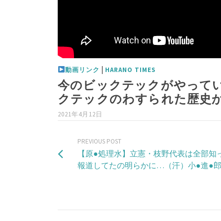
|
動画リンク
HARANO TIMES
今のビックテックがやって
クテックのわすられた歴史か
2021年4月12日
PREVIOUS POST
【原●処理水】立憲・枝野代表は全部知
報道してたの明らかに…（汗）小●進●郎環