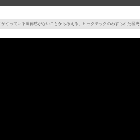
クがやっている道徳感がないことから考える、ビックテックのわすられた歴史か
test te