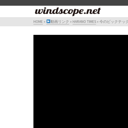
HOME
»
動画リンク
»
HARANO TIMES
»
今のビックテッ