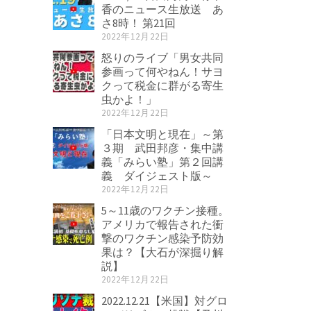
香のニュース生放送 あ
さ8時！ 第21回
2022年12月22日
怒りのライブ「男女共同
参画って何やねん！サヨ
クって税金に群がる寄生
虫かよ！」
2022年12月22日
「日本文明と現在」～第
３期 武田邦彦・集中講
義「みらい塾」第２回講
義 ダイジェスト版～
2022年12月22日
5～11歳のワクチン接種。
アメリカで報告された衝
撃のワクチン感染予防効
果は？【大石が深掘り解
説】
2022年12月22日
2022.12.21【米国】対グロ