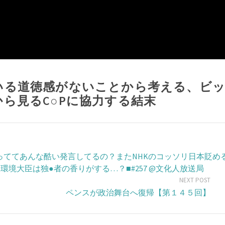
いる道徳感がないことから考える、ビ
ら見るC○Pに協力する結末
っててあんな酷い発言してるの？またNHKのコッソリ日本貶め
境大臣は独●者の香りがする…？■#257​ @文化人放送局
NEXT POST
ペンスが政治舞台へ復帰【第１４５回】