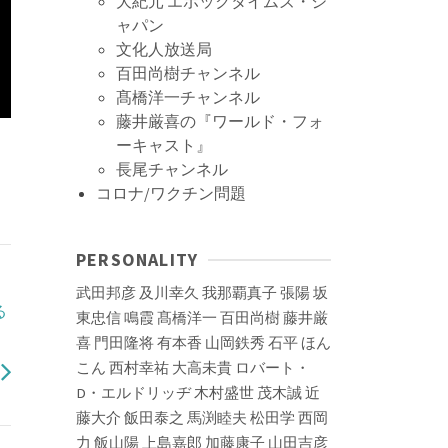
大紀元 エポックタイムズ・ジ
ャパン
文化人放送局
百田尚樹チャンネル
髙橋洋一チャンネル
藤井厳喜の『ワールド・フォ
ーキャスト』
ッ
長尾チャンネル
コロナ/ワクチン問題
PERSONALITY
武田邦彦
及川幸久
我那覇真子
張陽
坂
る
東忠信
鳴霞
髙橋洋一
百田尚樹
藤井厳
喜
門田隆将
有本香
山岡鉄秀
石平
ほん
こん
西村幸祐
大高未貴
ロバート・
D・エルドリッヂ
木村盛世
茂木誠
近
藤大介
飯田泰之
馬渕睦夫
松田学
西岡
力
飯山陽
上島嘉郎
加藤康子
山田吉彦