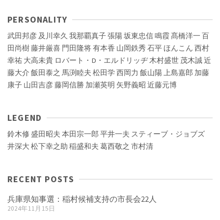
PERSONALITY
武田邦彦
及川幸久
我那覇真子
張陽
坂東忠信
鳴霞
髙橋洋一
百
田尚樹
藤井厳喜
門田隆将
有本香
山岡鉄秀
石平
ほんこん
西村
幸祐
大高未貴
ロバート・D・エルドリッヂ
木村盛世
茂木誠
近
藤大介
飯田泰之
馬渕睦夫
松田学
西岡力
飯山陽
上島嘉郎
加藤
康子
山田吉彦
藤岡信勝
加瀬英明
矢野義昭
近藤元博
LEGEND
鈴木修
盛田昭夫
本田宗一郎
平井一夫
スティーブ・ジョブズ
井深大
松下幸之助
稲盛和夫
葛西敬之
市村清
RECENT POSTS
兵庫県知事選：稲村候補支持の市長会22人
2024年11月15日