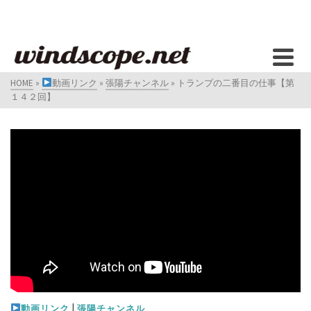
HOME
»
動画リンク
»
張陽チャンネル
»
トランプの二番目の仕事【第
１４２回】
|
動画リンク
張陽チャンネル