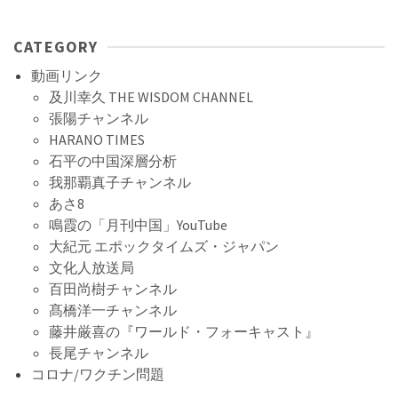
CATEGORY
動画リンク
及川幸久 THE WISDOM CHANNEL
張陽チャンネル
HARANO TIMES
石平の中国深層分析
我那覇真子チャンネル
あさ8
鳴霞の「月刊中国」YouTube
大紀元 エポックタイムズ・ジャパン
文化人放送局
百田尚樹チャンネル
髙橋洋一チャンネル
藤井厳喜の『ワールド・フォーキャスト』
長尾チャンネル
コロナ/ワクチン問題