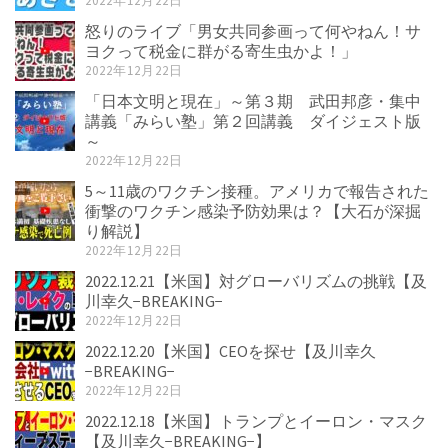
2022年12月22日
怒りのライブ「男女共同参画って何やねん！サ
ヨクって税金に群がる寄生虫かよ！」
2022年12月22日
「日本文明と現在」～第３期 武田邦彦・集中
講義「みらい塾」第２回講義 ダイジェスト版
～
2022年12月22日
5～11歳のワクチン接種。アメリカで報告された
衝撃のワクチン感染予防効果は？【大石が深掘
り解説】
2022年12月22日
2022.12.21【米国】対グローバリズムの挑戦【及
川幸久−BREAKING−
2022年12月22日
2022.12.20【米国】CEOを探せ【及川幸久
−BREAKING−
2022年12月22日
2022.12.18【米国】トランプとイーロン・マスク
【及川幸久−BREAKING−】