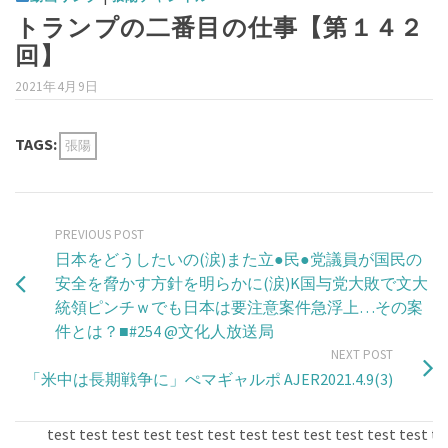
トランプの二番目の仕事【第１４２
回】
2021年4月9日
TAGS:
張陽
PREVIOUS POST
日本をどうしたいの(涙)また立●民●党議員が国民の
安全を脅かす方針を明らかに(涙)K国与党大敗で文大
統領ピンチｗでも日本は要注意案件急浮上…その案
件とは？■#254​ @文化人放送局
NEXT POST
「米中は長期戦争に」ぺマギャルポ AJER2021.4.9(3)
test test test test test test test test test test test test test