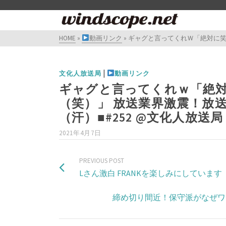
HOME
»
動画リンク
»
ギャグと言ってくれＷ「絶対に笑っ
|
文化人放送局
動画リンク
ギャグと言ってくれｗ「絶対
（笑）」 放送業界激震！放
（汗）■#252​ @文化人放送局
2021年4月7日
PREVIOUS POST
Lさん激白 FRANKを楽しみにしています
締め切り間近！保守派がなぜワ