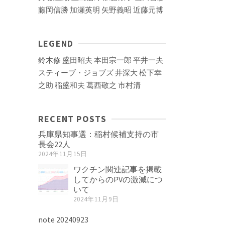
藤岡信勝
加瀬英明
矢野義昭
近藤元博
LEGEND
鈴木修
盛田昭夫
本田宗一郎
平井一夫
スティーブ・ジョブズ
井深大
松下幸
之助
稲盛和夫
葛西敬之
市村清
RECENT POSTS
兵庫県知事選：稲村候補支持の市
長会22人
2024年11月15日
ワクチン関連記事を掲載
してからのPVの激減につ
いて
2024年11月9日
note 20240923