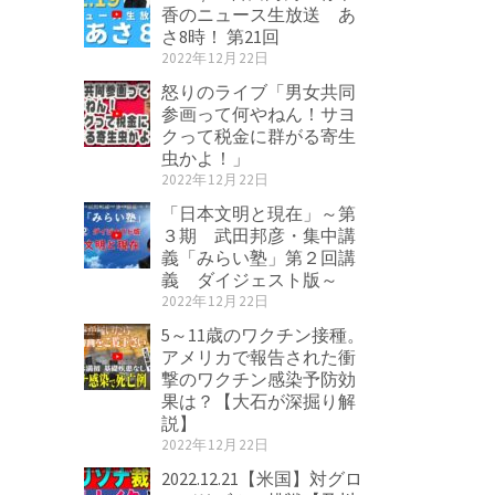
香のニュース生放送 あ
さ8時！ 第21回
2022年12月22日
怒りのライブ「男女共同
参画って何やねん！サヨ
クって税金に群がる寄生
虫かよ！」
2022年12月22日
「日本文明と現在」～第
３期 武田邦彦・集中講
義「みらい塾」第２回講
義 ダイジェスト版～
2022年12月22日
5～11歳のワクチン接種。
アメリカで報告された衝
撃のワクチン感染予防効
果は？【大石が深掘り解
説】
2022年12月22日
2022.12.21【米国】対グロ