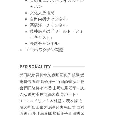
大紀元 エポックタイムズ・ジ
ャパン
文化人放送局
百田尚樹チャンネル
髙橋洋一チャンネル
藤井厳喜の『ワールド・フォ
ーキャスト』
長尾チャンネル
コロナ/ワクチン問題
PERSONALITY
武田邦彦
及川幸久
我那覇真子
張陽
坂
東忠信
鳴霞
髙橋洋一
百田尚樹
藤井厳
喜
門田隆将
有本香
山岡鉄秀
石平
ほん
こん
西村幸祐
大高未貴
ロバート・
D・エルドリッヂ
木村盛世
茂木誠
近
藤大介
飯田泰之
馬渕睦夫
松田学
西岡
力
飯山陽
上島嘉郎
加藤康子
山田吉彦