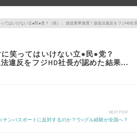
てはいけない立●民●党？（笑）」 放送業界激震！放送法違反をフジHD社長が認
test test 
に笑ってはいけない立●民●党？
送法違反をフジHD社長が認めた結果…
NEXT POST
○チンパスポートに反対するのか？ウ○グル経験が全国へ？