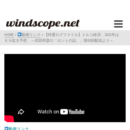
HOME
»
動画リンク
»
【特選ログファイル】トルコ経済、2021年は
６％拡大予想 ～武田邦彦の「ホントの話。」第83回配信より～
動画リンク