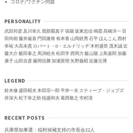
コロナ/ワクチン問題
PERSONALITY
武田邦彦
及川幸久
我那覇真子
張陽
坂東忠信
鳴霞
髙橋洋一
百
田尚樹
藤井厳喜
門田隆将
有本香
山岡鉄秀
石平
ほんこん
西村
幸祐
大高未貴
ロバート・D・エルドリッヂ
木村盛世
茂木誠
近
藤大介
飯田泰之
馬渕睦夫
松田学
西岡力
飯山陽
上島嘉郎
加藤
康子
山田吉彦
藤岡信勝
加瀬英明
矢野義昭
近藤元博
LEGEND
鈴木修
盛田昭夫
本田宗一郎
平井一夫
スティーブ・ジョブズ
井深大
松下幸之助
稲盛和夫
葛西敬之
市村清
RECENT POSTS
兵庫県知事選：稲村候補支持の市長会22人