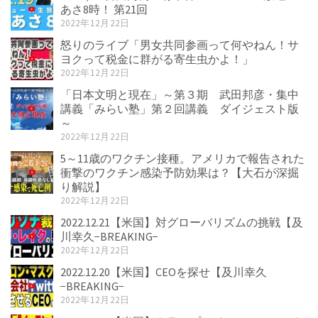
あさ8時！ 第21回
2022年12月22日
怒りのライブ「男女共同参画って何やねん！サ
ヨクって税金に群がる寄生虫かよ！」
2022年12月22日
「日本文明と現在」～第３期 武田邦彦・集中
講義「みらい塾」第２回講義 ダイジェスト版
～
2022年12月22日
5～11歳のワクチン接種。アメリカで報告された
衝撃のワクチン感染予防効果は？【大石が深掘
り解説】
2022年12月22日
2022.12.21【米国】対グローバリズムの挑戦【及
川幸久−BREAKING−
2022年12月22日
2022.12.20【米国】CEOを探せ【及川幸久
−BREAKING−
2022年12月22日