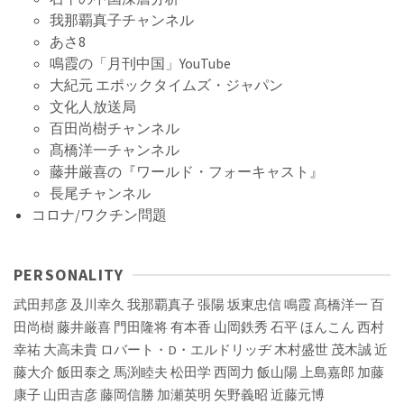
我那覇真子チャンネル
あさ8
鳴霞の「月刊中国」YouTube
大紀元 エポックタイムズ・ジャパン
文化人放送局
百田尚樹チャンネル
髙橋洋一チャンネル
藤井厳喜の『ワールド・フォーキャスト』
長尾チャンネル
コロナ/ワクチン問題
PERSONALITY
武田邦彦
及川幸久
我那覇真子
張陽
坂東忠信
鳴霞
髙橋洋一
百
田尚樹
藤井厳喜
門田隆将
有本香
山岡鉄秀
石平
ほんこん
西村
幸祐
大高未貴
ロバート・D・エルドリッヂ
木村盛世
茂木誠
近
藤大介
飯田泰之
馬渕睦夫
松田学
西岡力
飯山陽
上島嘉郎
加藤
康子
山田吉彦
藤岡信勝
加瀬英明
矢野義昭
近藤元博