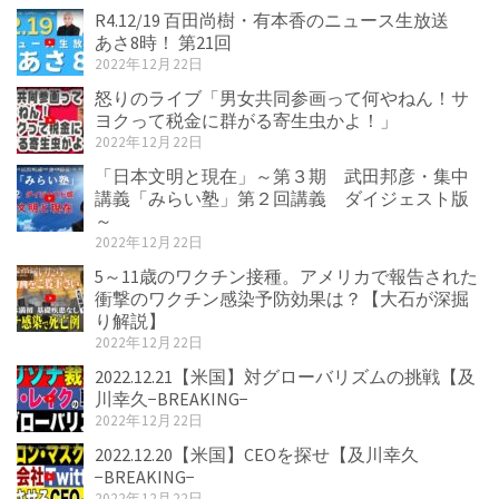
R4.12/19 百田尚樹・有本香のニュース生放送
あさ8時！ 第21回
2022年12月22日
怒りのライブ「男女共同参画って何やねん！サ
ヨクって税金に群がる寄生虫かよ！」
2022年12月22日
「日本文明と現在」～第３期 武田邦彦・集中
講義「みらい塾」第２回講義 ダイジェスト版
～
2022年12月22日
5～11歳のワクチン接種。アメリカで報告された
衝撃のワクチン感染予防効果は？【大石が深掘
り解説】
2022年12月22日
2022.12.21【米国】対グローバリズムの挑戦【及
川幸久−BREAKING−
2022年12月22日
2022.12.20【米国】CEOを探せ【及川幸久
−BREAKING−
2022年12月22日