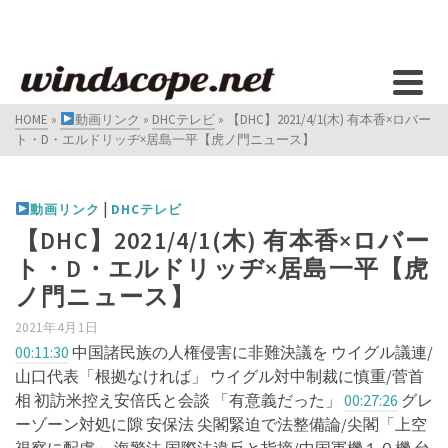
HOME
»
動画リンク
»
DHCテレビ
»
【DHC】2021/4/1(木) 有本香×ロバー
ト・D・エルドリッヂ×居島一平【虎ノ門ニュース】
|
動画リンク
DHCテレビ
【DHC】2021/4/1(木) 有本香×ロバー
ト・D・エルドリッヂ×居島一平【虎
ノ門ニュース】
2021年4月1日
00:11:30
​​​​​​​​​​​​ 中国諸民族の人権侵害に非難決議を ウイグル議連/
山口代表「根拠なければ」 ウイグル対中制裁に慎重/菅首
相 初訪米控え安倍氏と会談 「有意義だった」
00:27:26
​​​​​​​​​​​​ グレ
ーゾーン対処に隙 安保法 尖閣緊迫で法整備論/尖閣「上空