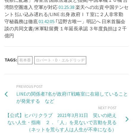
視察に配慮」 海警法 国際法違反と指摘/​​​​​中国軍機１０機 台
湾防空圏進入 空軍が対応
01:25:38
​​​​​​​​​​​​ 楽天への出資 中国テンセ
ント 払い込み遅れる/LINE 出身 政府ＩＴ室に２人非常勤
守秘義務は徹底
01:42:05
​​​​​​​​​​​​ ｢辺野古唯一」明記へ 日米首脳会
談の共同文書/米軍駐留費 １年延長承認 ３年度負担は２千
億円
TAGS:
有本香
ロバート・D・エルドリッヂ
PREVIOUS POST
LINEの関係者7名が政府IT戦略室に在籍していること
が発覚する など
NEXT POST
【公式】ヒバリクラブ 2021年3月31日 笑いの絶え
ない人生・指南 ２．「人」を見ないで言動を見る
（ネットを荒らす人は人生が不幸になる）