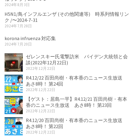
2024年8月3日
H5N1/鳥インフルエンザ (その他関連等) 時系列情報リン
ク /〜2024-7-31
2024年7月28日
korona infruenza 対応集
2024年7月20日
ゼレンスキー氏電撃訪米 バイデン大統領と会
談(2022年12月22日)
2022年12月22日
R4.12/22 百田尚樹・有本香のニュース生放送
あさ8時！ 第24回
2022年12月22日
【ゲスト：居島一平】R4.12/21 百田尚樹・有本
香のニュース生放送 あさ8時！ 第23回
2022年12月22日
R4.12/20 百田尚樹・有本香のニュース生放送
あさ8時！ 第22回
2022年12月22日