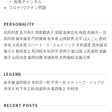
長尾チャンネル
コロナ/ワクチン問題
PERSONALITY
武田邦彦
及川幸久
我那覇真子
張陽
坂東忠信
鳴霞
髙橋洋一
百
田尚樹
藤井厳喜
門田隆将
有本香
山岡鉄秀
石平
ほんこん
西村
幸祐
大高未貴
ロバート・D・エルドリッヂ
木村盛世
茂木誠
近
藤大介
飯田泰之
馬渕睦夫
松田学
西岡力
飯山陽
上島嘉郎
加藤
康子
山田吉彦
藤岡信勝
加瀬英明
矢野義昭
近藤元博
LEGEND
鈴木修
盛田昭夫
本田宗一郎
平井一夫
スティーブ・ジョブズ
井深大
松下幸之助
稲盛和夫
葛西敬之
市村清
RECENT POSTS