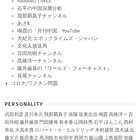
HARANO TIMES
石平の中国深層分析
我那覇真子チャンネル
あさ8
鳴霞の「月刊中国」YouTube
大紀元 エポックタイムズ・ジャパン
文化人放送局
百田尚樹チャンネル
髙橋洋一チャンネル
藤井厳喜の『ワールド・フォーキャスト』
長尾チャンネル
コロナ/ワクチン問題
PERSONALITY
武田邦彦
及川幸久
我那覇真子
張陽
坂東忠信
鳴霞
髙橋洋一
百
田尚樹
藤井厳喜
門田隆将
有本香
山岡鉄秀
石平
ほんこん
西村
幸祐
大高未貴
ロバート・D・エルドリッヂ
木村盛世
茂木誠
近
藤大介
飯田泰之
馬渕睦夫
松田学
西岡力
飯山陽
上島嘉郎
加藤