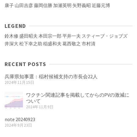
康子
山田吉彦
藤岡信勝
加瀬英明
矢野義昭
近藤元博
LEGEND
鈴木修
盛田昭夫
本田宗一郎
平井一夫
スティーブ・ジョブズ
井深大
松下幸之助
稲盛和夫
葛西敬之
市村清
RECENT POSTS
兵庫県知事選：稲村候補支持の市長会22人
2024年11月15日
ワクチン関連記事を掲載してからのPVの激減に
ついて
2024年11月9日
note 20240923
2024年9月23日