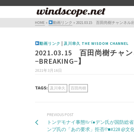
HOME
»
動画リンク
»
2021.03.15 百田尚樹チャンネ
|
動画リンク
及川幸久 THE WISDOM CHANNEL
2021.03.15 百田尚樹
−BREAKING−】
2021年3月16日
TAGS:
及川幸久
百田尚樹
PREVIOUS POST
トンデモナイ事態!!バ●デン氏が国防総
ンプ氏の「あの要求」拒否!?■#228​ @