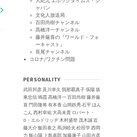
大紀元 エポックタイムズ・ジ
ャパン
文化人放送局
百田尚樹チャンネル
髙橋洋一チャンネル
藤井厳喜の『ワールド・フォ
ーキャスト』
長尾チャンネル
コロナ/ワクチン問題
PERSONALITY
武田邦彦
及川幸久
我那覇真子
張陽
坂
東忠信
鳴霞
髙橋洋一
百田尚樹
藤井厳
喜
門田隆将
有本香
山岡鉄秀
石平
ほん
こん
西村幸祐
大高未貴
ロバート・
D・エルドリッヂ
木村盛世
茂木誠
近
藤大介
飯田泰之
馬渕睦夫
松田学
西岡
力
飯山陽
上島嘉郎
加藤康子
山田吉彦