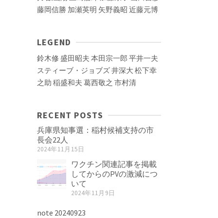
藤岡信勝
加瀬英明
矢野義昭
近藤元博
LEGEND
鈴木修
盛田昭夫
本田宗一郎
平井一夫
スティーブ・ジョブズ
井深大
松下幸
之助
稲盛和夫
葛西敬之
市村清
RECENT POSTS
兵庫県知事選：稲村候補支持の市
長会22人
2024年11月15日
ワクチン関連記事を掲載
してからのPVの激減につ
いて
2024年11月9日
note 20240923