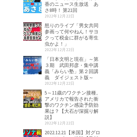
香のニュース生放送 あ
さ8時！ 第21回
2022年12月22日
怒りのライブ「男女共同
参画って何やねん！サヨ
クって税金に群がる寄生
虫かよ！」
2022年12月22日
「日本文明と現在」～第
３期 武田邦彦・集中講
義「みらい塾」第２回講
義 ダイジェスト版～
2022年12月22日
5～11歳のワクチン接種。
アメリカで報告された衝
撃のワクチン感染予防効
果は？【大石が深掘り解
説】
2022年12月22日
2022.12.21【米国】対グロ