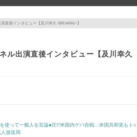
ル出演直後インタビュー【及川幸久−BREAKING−】
test test 
チャンネル出演直後インタビュー【及川幸久
省を使って一般人を言論●圧!?米国内ゲバ合戦…米国共和党もト○
文化人放送局