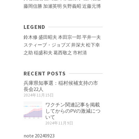
藤岡信勝
加瀬英明
矢野義昭
近藤元博
LEGEND
鈴木修
盛田昭夫
本田宗一郎
平井一夫
スティーブ・ジョブズ
井深大
松下幸
之助
稲盛和夫
葛西敬之
市村清
RECENT POSTS
兵庫県知事選：稲村候補支持の市
長会22人
2024年11月15日
ワクチン関連記事を掲載
してからのPVの激減につ
いて
2024年11月9日
note 20240923