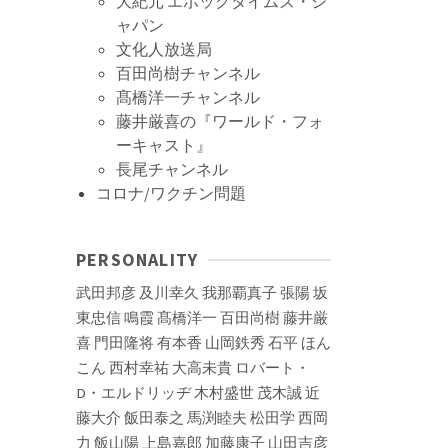
大紀元 エポックタイムズ・ジ
ャパン
文化人放送局
百田尚樹チャンネル
髙橋洋一チャンネル
藤井厳喜の『ワールド・フォ
ーキャスト』
長尾チャンネル
コロナ/ワクチン問題
PERSONALITY
武田邦彦
及川幸久
我那覇真子
張陽
坂
東忠信
鳴霞
髙橋洋一
百田尚樹
藤井厳
喜
門田隆将
有本香
山岡鉄秀
石平
ほん
こん
西村幸祐
大高未貴
ロバート・
D・エルドリッヂ
木村盛世
茂木誠
近
藤大介
飯田泰之
馬渕睦夫
松田学
西岡
力
飯山陽
上島嘉郎
加藤康子
山田吉彦