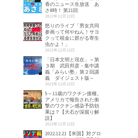
香のニュース生放送 あ
さ8時！ 第21回
2022年12月22日
怒りのライブ「男女共同
参画って何やねん！サヨ
クって税金に群がる寄生
虫かよ！」
2022年12月22日
「日本文明と現在」～第
３期 武田邦彦・集中講
義「みらい塾」第２回講
義 ダイジェスト版～
2022年12月22日
5～11歳のワクチン接種。
アメリカで報告された衝
撃のワクチン感染予防効
果は？【大石が深掘り解
説】
2022年12月22日
2022.12.21【米国】対グロ