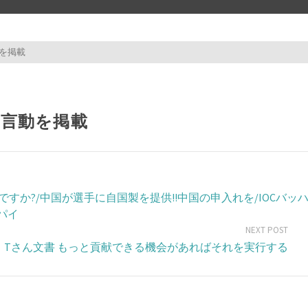
動を掲載
test test 
の言動を掲載
か?/中国が選手に自国製を提供!!中国の申入れを/IOCバッ
パイ
NEXT POST
ト Tさん文書 もっと貢献できる機会があればそれを実行する