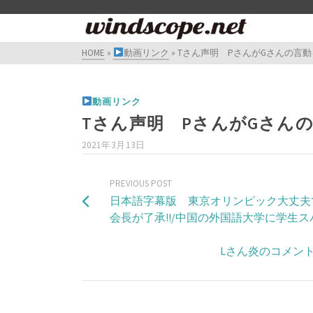
HOME
»
動画リンク
»
Tさん声明 PさんがGさんの言
動画リンク
Tさん声明 PさんがGさん
2021年3月13日
PREVIOUS POST
日本語字幕版 東京オリンピック大丈夫です
会長が了承!!/中国の外国語大学に学生ス
Lさん炎のコメン