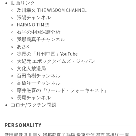
動画リンク
及川幸久 THE WISDOM CHANNEL
張陽チャンネル
HARANO TIMES
石平の中国深層分析
我那覇真子チャンネル
あさ8
鳴霞の「月刊中国」YouTube
大紀元 エポックタイムズ・ジャパン
文化人放送局
百田尚樹チャンネル
髙橋洋一チャンネル
藤井厳喜の『ワールド・フォーキャスト』
長尾チャンネル
コロナ/ワクチン問題
PERSONALITY
武田邦彦
及川幸久
我那覇真子
張陽
坂東忠信
鳴霞
髙橋洋一
百