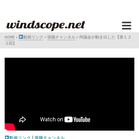
HOME
»
動画リンク
»
張陽チャンネル
»
州議会が動き出した【第１２
３回】
|
動画リンク
張陽チャンネル