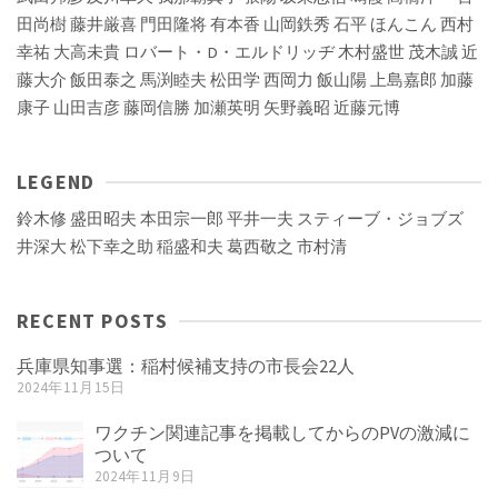
田尚樹
藤井厳喜
門田隆将
有本香
山岡鉄秀
石平
ほんこん
西村
幸祐
大高未貴
ロバート・D・エルドリッヂ
木村盛世
茂木誠
近
藤大介
飯田泰之
馬渕睦夫
松田学
西岡力
飯山陽
上島嘉郎
加藤
康子
山田吉彦
藤岡信勝
加瀬英明
矢野義昭
近藤元博
LEGEND
鈴木修
盛田昭夫
本田宗一郎
平井一夫
スティーブ・ジョブズ
井深大
松下幸之助
稲盛和夫
葛西敬之
市村清
RECENT POSTS
兵庫県知事選：稲村候補支持の市長会22人
2024年11月15日
ワクチン関連記事を掲載してからのPVの激減に
ついて
2024年11月9日