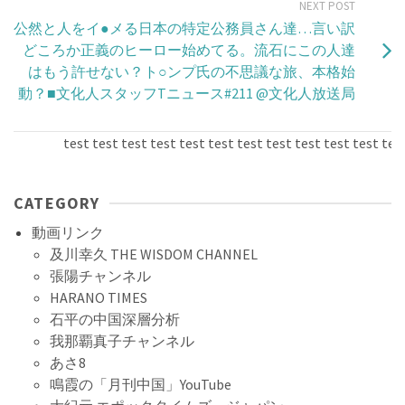
NEXT POST
公然と人をイ●メる日本の特定公務員さん達…言い訳
どころか正義のヒーロー始めてる。流石にこの人達
はもう許せない？ト○ンプ氏の不思議な旅、本格始
動？■文化人スタッフTニュース#211​ @文化人放送局
test test test test test test test test test test test test t
CATEGORY
動画リンク
及川幸久 THE WISDOM CHANNEL
張陽チャンネル
HARANO TIMES
石平の中国深層分析
我那覇真子チャンネル
あさ8
鳴霞の「月刊中国」YouTube