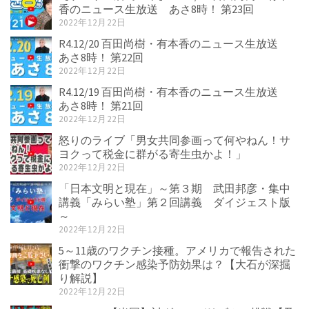
香のニュース生放送 あさ8時！ 第23回
2022年12月22日
R4.12/20 百田尚樹・有本香のニュース生放送
あさ8時！ 第22回
2022年12月22日
R4.12/19 百田尚樹・有本香のニュース生放送
あさ8時！ 第21回
2022年12月22日
怒りのライブ「男女共同参画って何やねん！サ
ヨクって税金に群がる寄生虫かよ！」
2022年12月22日
「日本文明と現在」～第３期 武田邦彦・集中
講義「みらい塾」第２回講義 ダイジェスト版
～
2022年12月22日
5～11歳のワクチン接種。アメリカで報告された
衝撃のワクチン感染予防効果は？【大石が深掘
り解説】
2022年12月22日