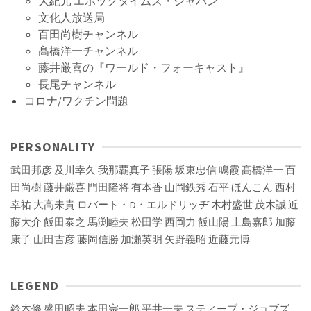
大紀元 エポックタイムズ・ジャパン
文化人放送局
百田尚樹チャンネル
髙橋洋一チャンネル
藤井厳喜の『ワールド・フォーキャスト』
長尾チャンネル
コロナ/ワクチン問題
PERSONALITY
武田邦彦
及川幸久
我那覇真子
張陽
坂東忠信
鳴霞
髙橋洋一
百
田尚樹
藤井厳喜
門田隆将
有本香
山岡鉄秀
石平
ほんこん
西村
幸祐
大高未貴
ロバート・D・エルドリッヂ
木村盛世
茂木誠
近
藤大介
飯田泰之
馬渕睦夫
松田学
西岡力
飯山陽
上島嘉郎
加藤
康子
山田吉彦
藤岡信勝
加瀬英明
矢野義昭
近藤元博
LEGEND
鈴木修
盛田昭夫
本田宗一郎
平井一夫
スティーブ・ジョブズ