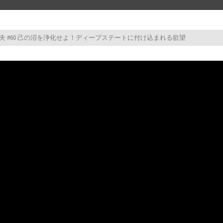
馬渕睦夫 #60 己の沼を浄化せよ！ディープステートに付け込まれる欲望