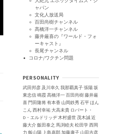
大紀元 エポックタイムズ・ジ
ャパン
文化人放送局
百田尚樹チャンネル
髙橋洋一チャンネル
藤井厳喜の『ワールド・フォ
ーキャスト』
長尾チャンネル
コロナ/ワクチン問題
PERSONALITY
武田邦彦
及川幸久
我那覇真子
張陽
坂
東忠信
鳴霞
髙橋洋一
百田尚樹
藤井厳
喜
門田隆将
有本香
山岡鉄秀
石平
ほん
こん
西村幸祐
大高未貴
ロバート・
D・エルドリッヂ
木村盛世
茂木誠
近
藤大介
飯田泰之
馬渕睦夫
松田学
西岡
力
飯山陽
上島嘉郎
加藤康子
山田吉彦