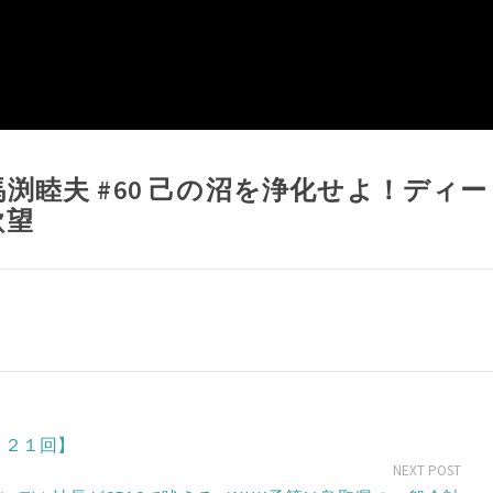
り馬渕睦夫 #60 己の沼を浄化せよ！ディー
欲望
１２１回】
NEXT POST