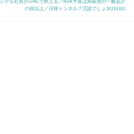
デル社長がCPACで吠える／NHK予算は鳥取県の一般会計
の倍以上／日韓トンネル？冗談でしょ20210302