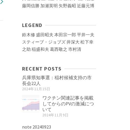
藤岡信勝
加瀬英明
矢野義昭
近藤元博
LEGEND
鈴木修
盛田昭夫
本田宗一郎
平井一夫
スティーブ・ジョブズ
井深大
松下幸
之助
稲盛和夫
葛西敬之
市村清
RECENT POSTS
兵庫県知事選：稲村候補支持の市
長会22人
2024年11月15日
ワクチン関連記事を掲載
してからのPVの激減につ
いて
2024年11月9日
note 20240923