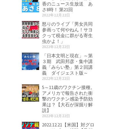
香のニュース生放送 あ
さ8時！ 第21回
2022年12月22日
怒りのライブ「男女共同
参画って何やねん！サヨ
クって税金に群がる寄生
虫かよ！」
2022年12月22日
「日本文明と現在」～第
３期 武田邦彦・集中講
義「みらい塾」第２回講
義 ダイジェスト版～
2022年12月22日
5～11歳のワクチン接種。
アメリカで報告された衝
撃のワクチン感染予防効
果は？【大石が深掘り解
説】
2022年12月22日
2022.12.21【米国】対グロ