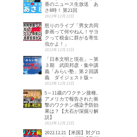
香のニュース生放送 あ
さ8時！ 第21回
2022年12月22日
怒りのライブ「男女共同
参画って何やねん！サヨ
クって税金に群がる寄生
虫かよ！」
2022年12月22日
「日本文明と現在」～第
３期 武田邦彦・集中講
義「みらい塾」第２回講
義 ダイジェスト版～
2022年12月22日
5～11歳のワクチン接種。
アメリカで報告された衝
撃のワクチン感染予防効
果は？【大石が深掘り解
説】
2022年12月22日
2022.12.21【米国】対グロ