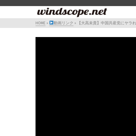
HOME
»
動画リンク
»
【大高未貴】中国共産党にヤラれた政