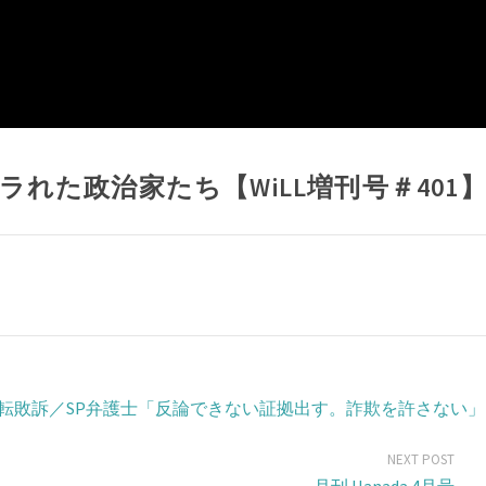
れた政治家たち【WiLL増刊号＃401​
逆転敗訴／SP弁護士「反論できない証拠出す。詐欺を許さない」
NEXT POST