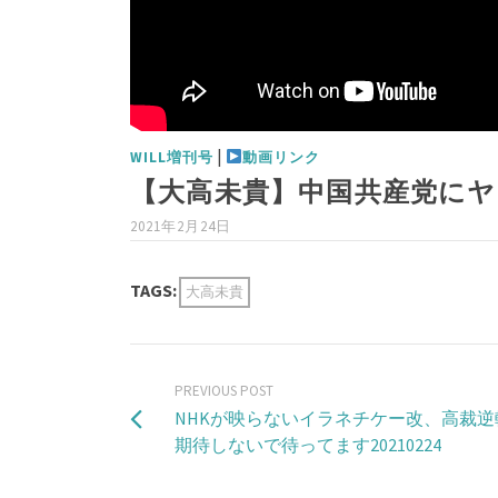
|
WILL増刊号
動画リンク
【大高未貴】中国共産党にヤラ
2021年2月24日
TAGS:
大高未貴
PREVIOUS POST
NHKが映らないイラネチケー改、高裁
期待しないで待ってます20210224