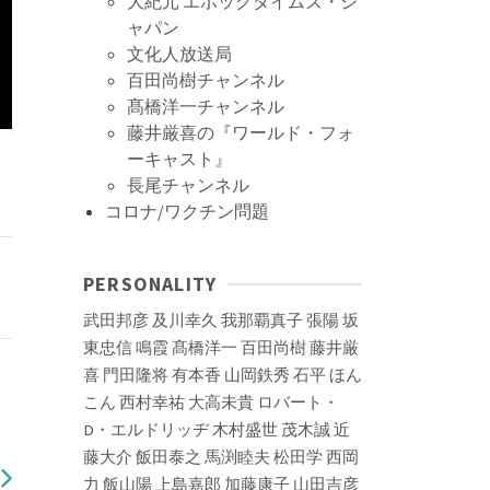
大紀元 エポックタイムズ・ジ
ャパン
文化人放送局
百田尚樹チャンネル
髙橋洋一チャンネル
藤井厳喜の『ワールド・フォ
ーキャスト』
】
長尾チャンネル
コロナ/ワクチン問題
PERSONALITY
武田邦彦
及川幸久
我那覇真子
張陽
坂
東忠信
鳴霞
髙橋洋一
百田尚樹
藤井厳
喜
門田隆将
有本香
山岡鉄秀
石平
ほん
こん
西村幸祐
大高未貴
ロバート・
D・エルドリッヂ
木村盛世
茂木誠
近
藤大介
飯田泰之
馬渕睦夫
松田学
西岡
力
飯山陽
上島嘉郎
加藤康子
山田吉彦