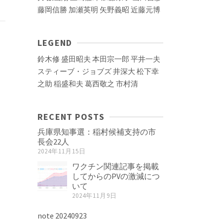
藤岡信勝
加瀬英明
矢野義昭
近藤元博
LEGEND
鈴木修
盛田昭夫
本田宗一郎
平井一夫
スティーブ・ジョブズ
井深大
松下幸
之助
稲盛和夫
葛西敬之
市村清
RECENT POSTS
兵庫県知事選：稲村候補支持の市
長会22人
2024年11月15日
ワクチン関連記事を掲載
してからのPVの激減につ
いて
2024年11月9日
note 20240923