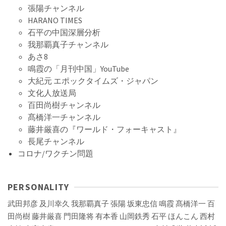
張陽チャンネル
HARANO TIMES
石平の中国深層分析
我那覇真子チャンネル
あさ8
鳴霞の「月刊中国」YouTube
大紀元 エポックタイムズ・ジャパン
文化人放送局
百田尚樹チャンネル
髙橋洋一チャンネル
藤井厳喜の『ワールド・フォーキャスト』
長尾チャンネル
コロナ/ワクチン問題
PERSONALITY
武田邦彦
及川幸久
我那覇真子
張陽
坂東忠信
鳴霞
髙橋洋一
百
田尚樹
藤井厳喜
門田隆将
有本香
山岡鉄秀
石平
ほんこん
西村