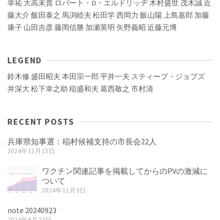
幸祐
大高未貴
ロバート・D・エルドリッヂ
木村盛世
茂木誠
近
藤大介
飯田泰之
馬渕睦夫
松田学
西岡力
飯山陽
上島嘉郎
加藤
康子
山田吉彦
藤岡信勝
加瀬英明
矢野義昭
近藤元博
LEGEND
鈴木修
盛田昭夫
本田宗一郎
平井一夫
スティーブ・ジョブズ
井深大
松下幸之助
稲盛和夫
葛西敬之
市村清
RECENT POSTS
兵庫県知事選：稲村候補支持の市長会22人
2024年11月15日
ワクチン関連記事を掲載してからのPVの激減に
ついて
2024年11月9日
note 20240923
2024年9月23日