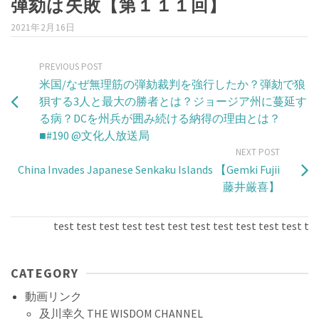
弾劾は失敗【第１１１回】
2021年2月16日
PREVIOUS POST
米国/なぜ無理筋の弾劾裁判を強行したか？弾劾で狼
狽する3人と最大の勝者とは？ジョージア州に蔓延す
る病？DCを州兵が囲み続ける納得の理由とは？
■#190 @文化人放送局
NEXT POST
China Invades Japanese Senkaku Islands 【Gemki Fujii
藤井厳喜】
test test test test test test test test test test test test 
CATEGORY
動画リンク
及川幸久 THE WISDOM CHANNEL