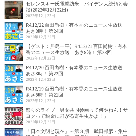
ゼレンスキー氏電撃訪米 バイデン大統領と会
談(2022年12月22日)
2022年12月22日
R4.12/22 百田尚樹・有本香のニュース生放送
あさ8時！ 第24回
2022年12月22日
【ゲスト：居島一平】R4.12/21 百田尚樹・有本
香のニュース生放送 あさ8時！ 第23回
2022年12月22日
R4.12/20 百田尚樹・有本香のニュース生放送
あさ8時！ 第22回
2022年12月22日
R4.12/19 百田尚樹・有本香のニュース生放送
あさ8時！ 第21回
2022年12月22日
怒りのライブ「男女共同参画って何やねん！サ
ヨクって税金に群がる寄生虫かよ！」
2022年12月22日
「日本文明と現在」～第３期 武田邦彦・集中