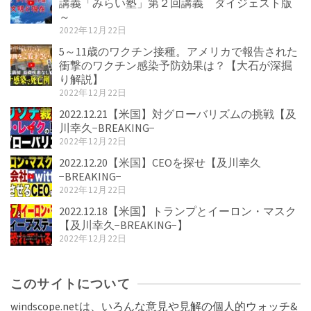
講義「みらい塾」第２回講義 ダイジェスト版
～
2022年12月22日
5～11歳のワクチン接種。アメリカで報告された
衝撃のワクチン感染予防効果は？【大石が深掘
り解説】
2022年12月22日
2022.12.21【米国】対グローバリズムの挑戦【及
川幸久−BREAKING−
2022年12月22日
2022.12.20【米国】CEOを探せ【及川幸久
−BREAKING−
2022年12月22日
2022.12.18【米国】トランプとイーロン・マスク
【及川幸久−BREAKING−】
2022年12月22日
このサイトについて
windscope.netは、いろんな意見や見解の個人的ウォッチ&