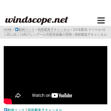
HOME
»
動画リンク
»
我那覇真子チャンネル
»
2/8 生配信 マイケル•ヨ
ン氏に訊くCA州グレンデール市慰安婦像の実態 / 我那覇真子チャンネル
|
動画リンク
我那覇真子チャンネル