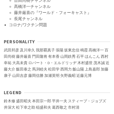
百田尚樹チャンネル
髙橋洋一チャンネル
藤井厳喜の『ワールド・フォーキャスト』
長尾チャンネル
コロナ/ワクチン問題
PERSONALITY
武田邦彦
及川幸久
我那覇真子
張陽
坂東忠信
鳴霞
髙橋洋一
百
田尚樹
藤井厳喜
門田隆将
有本香
山岡鉄秀
石平
ほんこん
西村
幸祐
大高未貴
ロバート・D・エルドリッヂ
木村盛世
茂木誠
近
藤大介
飯田泰之
馬渕睦夫
松田学
西岡力
飯山陽
上島嘉郎
加藤
康子
山田吉彦
藤岡信勝
加瀬英明
矢野義昭
近藤元博
LEGEND
鈴木修
盛田昭夫
本田宗一郎
平井一夫
スティーブ・ジョブズ
井深大
松下幸之助
稲盛和夫
葛西敬之
市村清