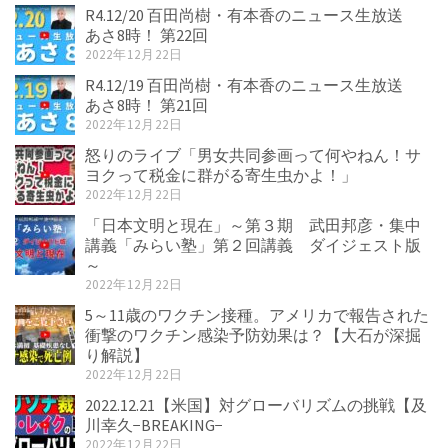
R4.12/20 百田尚樹・有本香のニュース生放送
あさ8時！ 第22回
2022年12月22日
R4.12/19 百田尚樹・有本香のニュース生放送
あさ8時！ 第21回
2022年12月22日
怒りのライブ「男女共同参画って何やねん！サ
ヨクって税金に群がる寄生虫かよ！」
2022年12月22日
「日本文明と現在」～第３期 武田邦彦・集中
講義「みらい塾」第２回講義 ダイジェスト版
～
2022年12月22日
5～11歳のワクチン接種。アメリカで報告された
衝撃のワクチン感染予防効果は？【大石が深掘
り解説】
2022年12月22日
2022.12.21【米国】対グローバリズムの挑戦【及
川幸久−BREAKING−
2022年12月22日