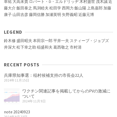
幸祐
大高未貴
ロバート・D・エルドリッヂ
木村盛世
茂木誠
近
藤大介
飯田泰之
馬渕睦夫
松田学
西岡力
飯山陽
上島嘉郎
加藤
康子
山田吉彦
藤岡信勝
加瀬英明
矢野義昭
近藤元博
LEGEND
鈴木修
盛田昭夫
本田宗一郎
平井一夫
スティーブ・ジョブズ
井深大
松下幸之助
稲盛和夫
葛西敬之
市村清
RECENT POSTS
兵庫県知事選：稲村候補支持の市長会22人
2024年11月15日
ワクチン関連記事を掲載してからのPVの激減に
ついて
2024年11月9日
note 20240923
2024年9月23日