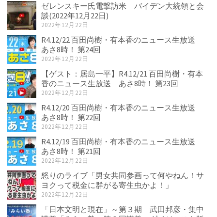
ゼレンスキー氏電撃訪米 バイデン大統領と会
談(2022年12月22日)
2022年12月22日
R4.12/22 百田尚樹・有本香のニュース生放送
あさ8時！ 第24回
2022年12月22日
【ゲスト：居島一平】R4.12/21 百田尚樹・有本
香のニュース生放送 あさ8時！ 第23回
2022年12月22日
R4.12/20 百田尚樹・有本香のニュース生放送
あさ8時！ 第22回
2022年12月22日
R4.12/19 百田尚樹・有本香のニュース生放送
あさ8時！ 第21回
2022年12月22日
怒りのライブ「男女共同参画って何やねん！サ
ヨクって税金に群がる寄生虫かよ！」
2022年12月22日
「日本文明と現在」～第３期 武田邦彦・集中