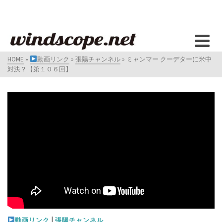
HOME
»
動画リンク
»
張陽チャンネル
»
ミャンマー クーデターに米中
対決？【第１０６回】
|
動画リンク
張陽チャンネル