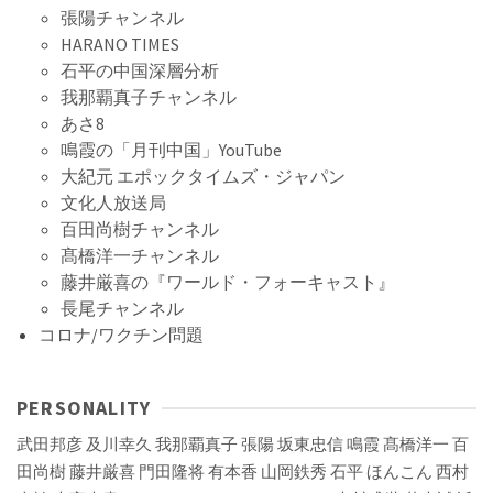
張陽チャンネル
HARANO TIMES
石平の中国深層分析
我那覇真子チャンネル
あさ8
鳴霞の「月刊中国」YouTube
大紀元 エポックタイムズ・ジャパン
文化人放送局
百田尚樹チャンネル
髙橋洋一チャンネル
藤井厳喜の『ワールド・フォーキャスト』
長尾チャンネル
コロナ/ワクチン問題
PERSONALITY
武田邦彦
及川幸久
我那覇真子
張陽
坂東忠信
鳴霞
髙橋洋一
百
田尚樹
藤井厳喜
門田隆将
有本香
山岡鉄秀
石平
ほんこん
西村