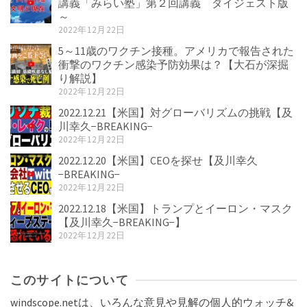
講義「みらい塾」第２回講義 ダイジェスト版
～
2022年12月22日
5～11歳のワクチン接種。アメリカで報告された
衝撃のワクチン感染予防効果は？【大石が深掘
り解説】
2022年12月22日
2022.12.21【米国】対グローバリズムの挑戦【及
川幸久−BREAKING−
2022年12月22日
2022.12.20【米国】CEOを探せ【及川幸久
−BREAKING−
2022年12月22日
2022.12.18【米国】トランプとイーロン・マスク
【及川幸久−BREAKING−】
2022年12月22日
このサイトについて
windscope.netは、いろんな意見や見解の個人的ウォッチ&