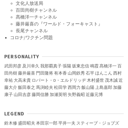
文化人放送局
百田尚樹チャンネル
髙橋洋一チャンネル
藤井厳喜の『ワールド・フォーキャスト』
長尾チャンネル
コロナ/ワクチン問題
PERSONALITY
武田邦彦
及川幸久
我那覇真子
張陽
坂東忠信
鳴霞
髙橋洋一
百
田尚樹
藤井厳喜
門田隆将
有本香
山岡鉄秀
石平
ほんこん
西村
幸祐
大高未貴
ロバート・D・エルドリッヂ
木村盛世
茂木誠
近
藤大介
飯田泰之
馬渕睦夫
松田学
西岡力
飯山陽
上島嘉郎
加藤
康子
山田吉彦
藤岡信勝
加瀬英明
矢野義昭
近藤元博
LEGEND
鈴木修
盛田昭夫
本田宗一郎
平井一夫
スティーブ・ジョブズ