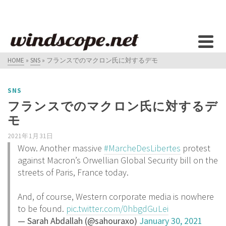
HOME
»
SNS
»
フランスでのマクロン氏に対するデモ
SNS
フランスでのマクロン氏に対するデ
モ
2021年1月31日
Wow. Another massive
#MarcheDesLibertes
protest
against Macron’s Orwellian Global Security bill on the
streets of Paris, France today.
And, of course, Western corporate media is nowhere
to be found.
pic.twitter.com/0hbgdGuLei
— Sarah Abdallah (@sahouraxo)
January 30, 2021