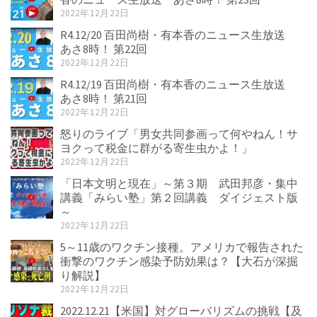
2022年12月22日
R4.12/20 百田尚樹・有本香のニュース生放送
あさ8時！ 第22回
2022年12月22日
R4.12/19 百田尚樹・有本香のニュース生放送
あさ8時！ 第21回
2022年12月22日
怒りのライブ「男女共同参画って何やねん！サ
ヨクって税金に群がる寄生虫かよ！」
2022年12月22日
「日本文明と現在」～第３期 武田邦彦・集中
講義「みらい塾」第２回講義 ダイジェスト版
～
2022年12月22日
5～11歳のワクチン接種。アメリカで報告された
衝撃のワクチン感染予防効果は？【大石が深掘
り解説】
2022年12月22日
2022.12.21【米国】対グローバリズムの挑戦【及