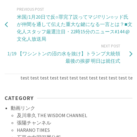
PREVIOUS POST
米国/1月20日で反○罪完了説ってマジ!?リン○ッド氏
が仲間を通して伝えた重大な鍵になる一言とは？■文
化人スタッフ厳選注目・22時15分のニュース#144 @
文化人放送局
NEXT POST
1/19 【ワシントンの沼の水を抜け】トランプ大統領
最後の挨拶 明日は就任式
test test test test test test test test test test test test t
CATEGORY
動画リンク
及川幸久 THE WISDOM CHANNEL
張陽チャンネル
HARANO TIMES