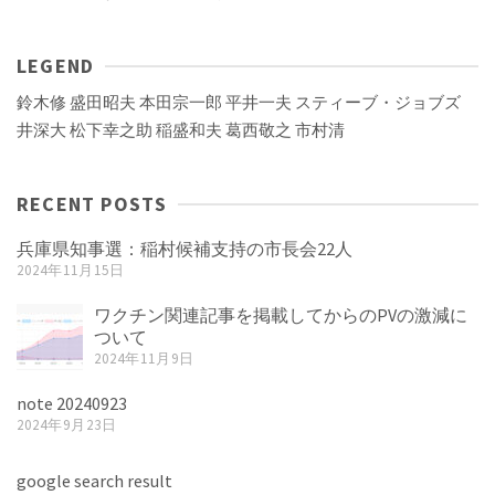
LEGEND
鈴木修
盛田昭夫
本田宗一郎
平井一夫
スティーブ・ジョブズ
井深大
松下幸之助
稲盛和夫
葛西敬之
市村清
RECENT POSTS
兵庫県知事選：稲村候補支持の市長会22人
2024年11月15日
ワクチン関連記事を掲載してからのPVの激減に
ついて
2024年11月9日
note 20240923
2024年9月23日
google search result