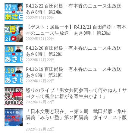
R4.12/22 百田尚樹・有本香のニュース生放送
あさ8時！ 第24回
2022年12月22日
【ゲスト：居島一平】R4.12/21 百田尚樹・有本
香のニュース生放送 あさ8時！ 第23回
2022年12月22日
R4.12/20 百田尚樹・有本香のニュース生放送
あさ8時！ 第22回
2022年12月22日
R4.12/19 百田尚樹・有本香のニュース生放送
あさ8時！ 第21回
2022年12月22日
怒りのライブ「男女共同参画って何やねん！サ
ヨクって税金に群がる寄生虫かよ！」
2022年12月22日
「日本文明と現在」～第３期 武田邦彦・集中
講義「みらい塾」第２回講義 ダイジェスト版
～
2022年12月22日