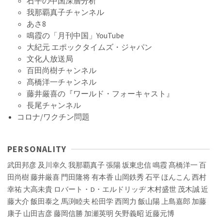
石平の中国深層分析
我那覇真子チャンネル
あさ8
鳴霞の「月刊中国」YouTube
大紀元 エポックタイムズ・ジャパン
文化人放送局
百田尚樹チャンネル
髙橋洋一チャンネル
藤井厳喜の『ワールド・フォーキャスト』
長尾チャンネル
コロナ/ワクチン問題
PERSONALITY
武田邦彦
及川幸久
我那覇真子
張陽
坂東忠信
鳴霞
髙橋洋一
百
田尚樹
藤井厳喜
門田隆将
有本香
山岡鉄秀
石平
ほんこん
西村
幸祐
大高未貴
ロバート・D・エルドリッヂ
木村盛世
茂木誠
近
藤大介
飯田泰之
馬渕睦夫
松田学
西岡力
飯山陽
上島嘉郎
加藤
康子
山田吉彦
藤岡信勝
加瀬英明
矢野義昭
近藤元博